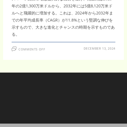
年の2億1,300万米ドルから、2032年には5億8,120万米ド
ルへと飛躍的に増加する。これは、2024年から2032年ま
での年平均成長率（CAGR）が11.8%という堅調な伸びを
示すもので、大きな進化とチャンスの時期を示すものであ
る。
ON
DECEMBER 13, 2024
COMMENTS OFF
日
本
ス
マ
ー
ト
農
業
市
場、
2032
年
ま
で
に
5
億
8,120
万
米
ド