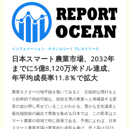
農
業
市
場
収
益
は
2032
年
ま
で
に
5
インフォメーション・テクノロジー
/
プレスリリース
億
8,120
日本スマート農業市場、2032年
万
ド
ル
までに5億8,120万米ドル達成、
に
達
年平均成長率11.8％で拡大
し、
CAGR
11.8％
で
成
農業セクターの地平線を覗いてみると、伝統的な慣行をよ
長
り効率的で持続可能な、技術主導の事業へと再構築する変
革の波が押し寄せていることがわかる。豊かな文化遺産と
最先端技術の融合で尊敬を集める日本では、この変革はス
マート農業の領域で特に顕著である。予測によれば、日本
スマート農業市場は驚異的な成長を遂げ、売上高は2023