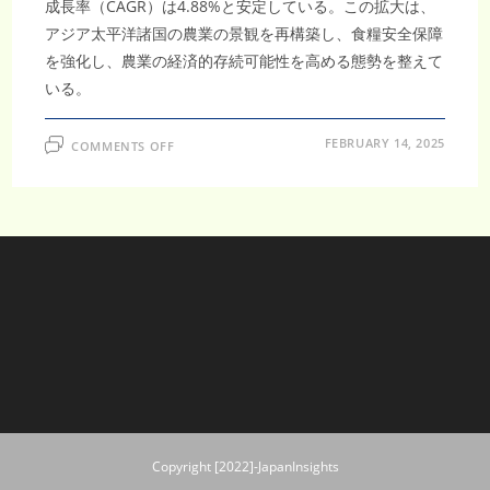
成長率（CAGR）は4.88%と安定している。この拡大は、
アジア太平洋諸国の農業の景観を再構築し、食糧安全保障
を強化し、農業の経済的存続可能性を高める態勢を整えて
いる。
ON
FEBRUARY 14, 2025
COMMENTS OFF
ア
ジ
ア
太
平
洋
地
域
飼
料
用
種
子
市
場、
CAGR4.88%
で
回
復
し、
2033
年
Copyright [2022]-JapanInsights
に
12