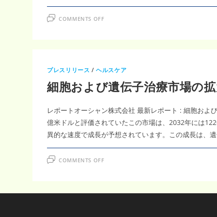
ル
規
模
ON
COMMENTS OFF
見
日
通
本
し
遺
（CAGR）
伝
が
子
6.0％
治
で
療
進
市
プレスリリース
/
ヘルスケア
む
場
次
は、
細胞および遺伝子治療市場の拡大: 
世
ア
代
ニ
医
マ
療
ル
レポートオーシャン株式会社 最新レポート : 細胞お
革
ヘ
命
ル
億米ドルと評価されていたこの市場は、2032年には122
ス
管
異的な速度で成長が予想されています。この成長は、遺
理
の
高
度
ON
COMMENTS OFF
化
細
が
胞
追
お
い
よ
風
び
と
遺
な
伝
り、
子
CAGR9.33％
治