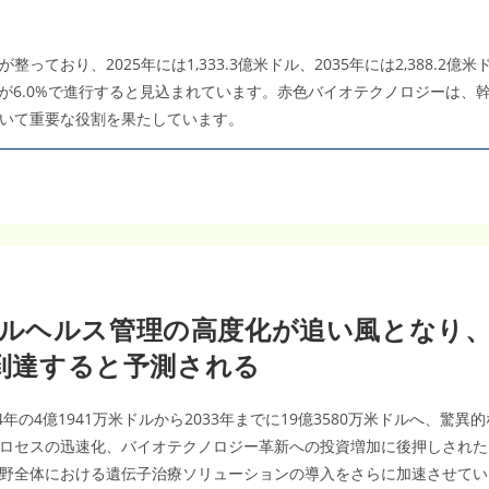
｜
2035
年
589
ており、2025年には1,333.3億米ドル、2035年には2,388.2
億
米
R）が6.0%で進行すると見込まれています。赤色バイオテクノロジーは
ド
ル・
いて重要な役割を果たしています。
CAGR18.15％
成
長
分
析
ヘルス管理の高度化が追い風となり、CAG
へ到達すると予測される
の4億1941万米ドルから2033年までに19億3580万米ドルへ、驚異的
ロセスの迅速化、バイオテクノロジー革新への投資増加に後押しされた
野全体における遺伝子治療ソリューションの導入をさらに加速させてい