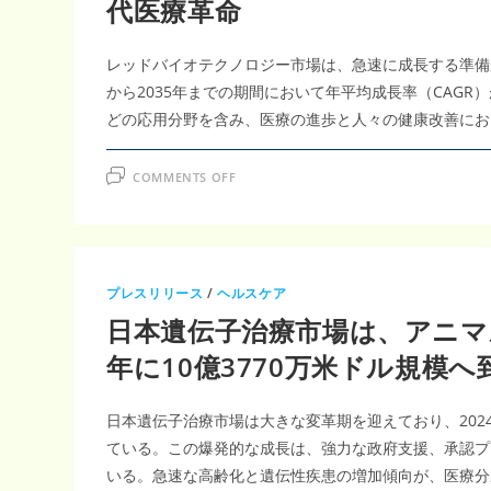
代医療革命
レッドバイオテクノロジー市場は、急速に成長する準備が整っ
から2035年までの期間において年平均成長率（CAG
どの応用分野を含み、医療の進歩と人々の健康改善にお
ON
COMMENTS OFF
レ
ッ
ド
バ
イ
オ
テ
ク
プレスリリース
/
ヘルスケア
ノ
ロ
日本遺伝子治療市場は、アニマル
ジ
ー
市
年に10億3770万米ドル規模
場
2035
年
2388
日本遺伝子治療市場は大きな変革期を迎えており、2024年
億
2000
ている。この爆発的な成長は、強力な政府支援、承認プ
万
米
いる。急速な高齢化と遺伝性疾患の増加傾向が、医療分
ド