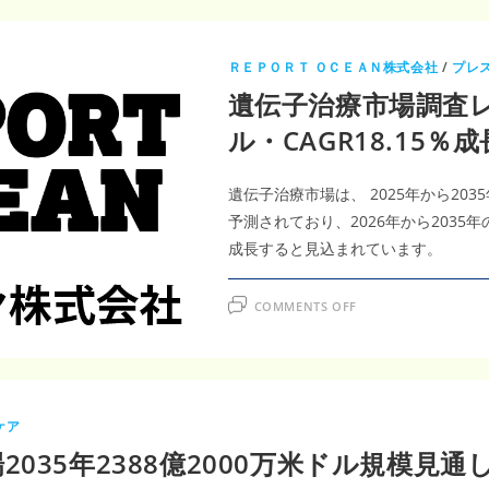
ＲＥＰＯＲＴ ＯＣＥＡＮ株式会社
/
プレ
遺伝子治療市場調査レ
ル・CAGR18.15％
遺伝子治療市場は、 2025年から203
予測されており、2026年から2035年
成長すると見込まれています。
ON
COMMENTS OFF
遺
伝
子
治
療
市
場
調
ケア
査
レ
35年2388億2000万米ドル規模見通し 
ポ
ー
ト