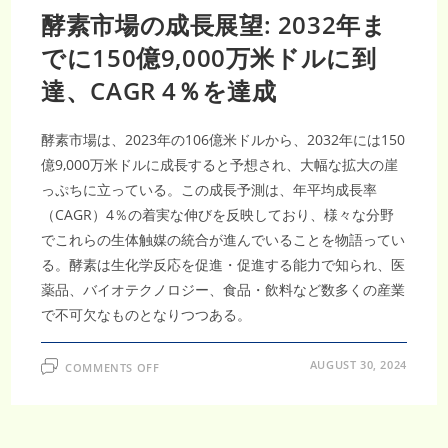
酵素市場の成長展望: 2032年ま
でに150億9,000万米ドルに到
達、CAGR 4％を達成
酵素市場は、2023年の106億米ドルから、2032年には150
億9,000万米ドルに成長すると予想され、大幅な拡大の崖
っぷちに立っている。この成長予測は、年平均成長率
（CAGR）4％の着実な伸びを反映しており、様々な分野
でこれらの生体触媒の統合が進んでいることを物語ってい
る。酵素は生化学反応を促進・促進する能力で知られ、医
薬品、バイオテクノロジー、食品・飲料など数多くの産業
で不可欠なものとなりつつある。
ON
AUGUST 30, 2024
COMMENTS OFF
酵
素
市
場
の
成