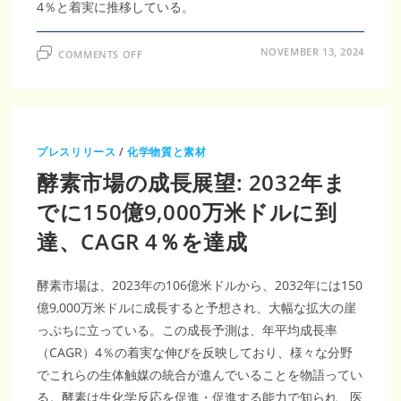
4％と着実に推移している。
ON
NOVEMBER 13, 2024
COMMENTS OFF
世
界
酵
素
市
場
は
2032
プレスリリース
/
化学物質と素材
年
ま
酵素市場の成長展望: 2032年ま
で
に
150
でに150億9,000万米ドルに到
億
9000
達、CAGR 4％を達成
万
米
ド
ル
に
酵素市場は、2023年の106億米ドルから、2032年には150
達
す
億9,000万米ドルに成長すると予想され、大幅な拡大の崖
る
っぷちに立っている。この成長予測は、年平均成長率
と
予
（CAGR）4％の着実な伸びを反映しており、様々な分野
測、
年
でこれらの生体触媒の統合が進んでいることを物語ってい
平
均
る。酵素は生化学反応を促進・促進する能力で知られ、医
成