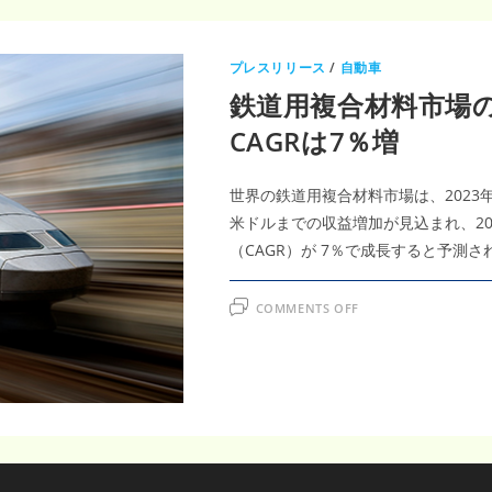
プレスリリース
/
自動車
鉄道用複合材料市場の
CAGRは7％増
世界の鉄道用複合材料市場は、2023年か
米ドルまでの収益増加が見込まれ、20
（CAGR）が 7％で成長すると予測さ
ON
COMMENTS OFF
鉄
道
用
複
合
材
料
市
場
の
2032
年
ま