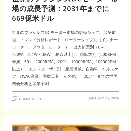
億
7,265
場の成長予測：2031年までに
万
米
669億米ドル
ド
ル
規
模
へ
世界のブラシレスDCモーター市場の規模シェア、競争環
｜
CAGR2.79％
境、トレンド分析レポート : ロータータイプ別（インナー
で
ローター、アウターローター）、出力範囲別（0～
進
む
750W、751W～3KW、3KW以上）、回転数別（500RPM
建
設・
未満、501～2000RPM、2001～10000RPM、10000RPM
DIY
需
以上）、エンドユーザー別（産業機械、自動車、ヘルスケ
要
拡
ア、HVAC産業、電動工具、その他） - 2031年までの世界
大
機会分析と産業予測
ON
JANUARY 27, 2026
COMMENTS OFF
世
界
の
ブ
ラ
シ
レ
ス