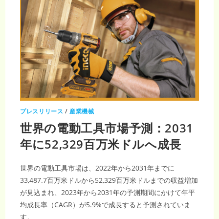
DC
モ
ー
タ
ー
市
場
の
成
長
予
測：
2031
年
ま
で
に
669
プレスリリース
/
産業機械
億
米
世界の電動工具市場予測：2031
ド
ル
年に52,329百万米ドルへ成長
世界の電動工具市場は、2022年から2031年までに
33,487.7百万米ドルから52,329百万米ドルまでの収益増加
が見込まれ、2023年から2031年の予測期間にかけて年平
均成長率（CAGR）が5.9%で成長すると予測されていま
す。