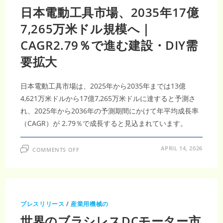
日本電動工具市場、2035年17億
7,265万米ドル規模へ｜
CAGR2.79％で進む建設・DIY需
要拡大
日本電動工具市場は、2025年から2035年までは13億
4,621万米ドルから17億7,265万米ドルに達すると予測さ
れ、2025年から2036年の予測期間にかけて年平均成長率
（CAGR）が 2.79％で成長すると見込まれています。
ON
APRIL 14, 2026
COMMENTS OFF
日
本
電
動
工
具
市
場、
プレスリリース
/
産業用機械の
2035
年
世界のブラシレスDCモーター市
17