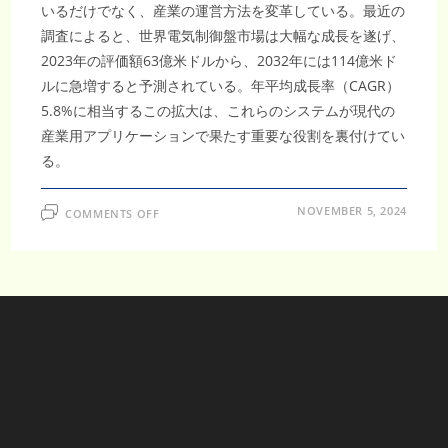
いるだけでなく、産業の運営方法を変革している。最近の
調査によると、世界電気制御盤市場は大幅な成長を遂げ、
2023年の評価額63億米ドルから、2032年には114億米ド
ルに急増すると予測されている。年平均成長率（CAGR）
5.8%に相当するこの拡大は、これらのシステムが現代の
産業用アプリケーションで果たす重要な役割を裏付けてい
る。
ON
NOVEMBER 5, 2024
COMMENTS OFF
世
界
電
気
制
御
盤
市
場
の
成
長：
2023
年
の
63
億
ド