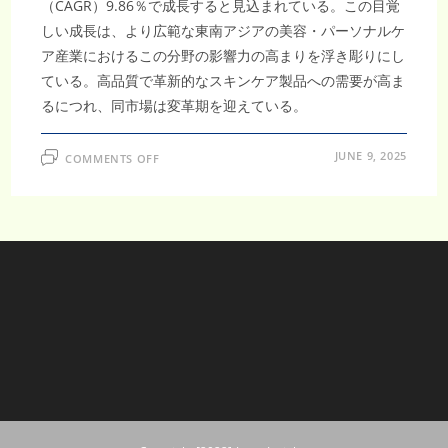
（CAGR）9.86％で成長すると見込まれている。この目覚
しい成長は、より広範な東南アジアの美容・パーソナルケ
ア産業におけるこの分野の影響力の高まりを浮き彫りにし
ている。高品質で革新的なスキンケア製品への需要が高ま
るにつれ、同市場は変革期を迎えている。
ON
JUNE 9, 2025
COMMENTS OFF
ベ
ト
ナ
ム
ス
キ
ン
ケ
ア
市
場
は
2033
年
ま
で
に
42
億
4,510
万
米