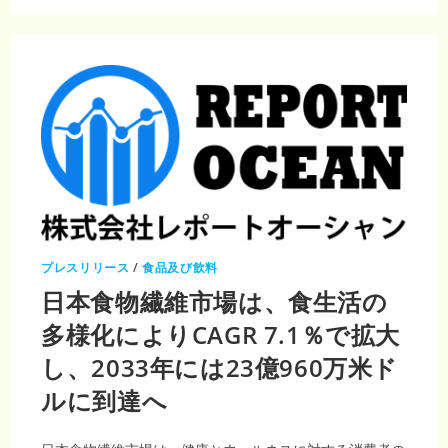
塩
化
カ
ル
シ
ウ
ム
市
場
イ
ン
フ
ラ
需
要
増
加
に
よ
り
プレスリリース
/
食品及び飲料
2033
年
日本食物繊維市場は、食生活の
に
139
万
多様化によりCAGR 7.1％で拡大
4134
ト
し、2033年には23億960万米ド
ン
へ
拡
ルに到達へ
大
し
CAGR4.69％
で