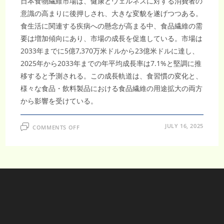
日本食物繊維市場は、健康とウェルネスに対する消費者の
成
長
意識の高まりに後押しされ、大きな変貌を遂げつつある。
見
込
食生活に関連する疾病への懸念が高まる中、食品繊維の需
み
要は増加傾向にあり、市場の成長を促進している。市場は
2033年までに5億7,370万米ドルから23億米ドルに達し、
2025年から2033年までの年平均成長率は7.1%と堅調に推
移すると予測される。この成長軌道は、食習慣の変化と、
様々な食品・飲料製品における食品繊維の用途拡大の両方
から影響を受けている。
ON
JULY 16, 2025
COMMENTS OFF
日
本
食
物
繊
維
市
場
は、
食
生
活
の
多
様