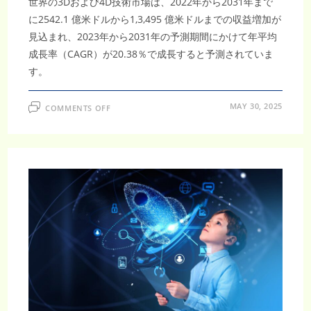
世界の3Dおよび4D技術市場は、2022年から2031年まで
に2542.1 億米ドルから1,3,495 億米ドルまでの収益増加が
見込まれ、2023年から2031年の予測期間にかけて年平均
成長率（CAGR）が20.38％で成長すると予測されていま
す。
ON
MAY 30, 2025
COMMENTS OFF
3D
お
よ
び
4D
技
術
市
場、
2031
年
に
1,349.5
億
米
ド
ル
に
成
長