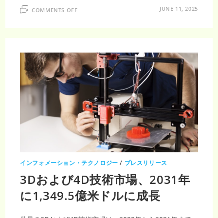
ON
JUNE 11, 2025
COMMENTS OFF
日
本
の
3D
ス
キ
ャ
ナ
ー
市
場、
2033
年
ま
で
に
3
億
3901
万
米
ド
ル
インフォメーション・テクノロジー
/
プレスリリース
3Dおよび4D技術市場、2031年
に1,349.5億米ドルに成長