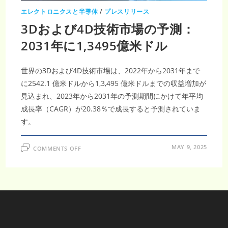
エレクトロニクスと半導体
/
プレスリリース
3Dおよび4D技術市場の予測：
2031年に1,3495億米ドル
世界の3Dおよび4D技術市場は、2022年から2031年まで
に2542.1 億米ドルから1,3,495 億米ドルまでの収益増加が
見込まれ、2023年から2031年の予測期間にかけて年平均
成長率（CAGR）が20.38％で成長すると予測されていま
す。
ON
MAY 9, 2025
COMMENTS OFF
3D
お
よ
び
4D
技
術
市
場
の
予
測：