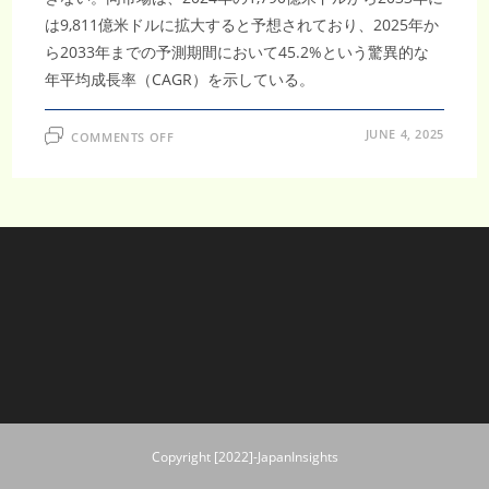
は9,811億米ドルに拡大すると予想されており、2025年か
ら2033年までの予測期間において45.2%という驚異的な
年平均成長率（CAGR）を示している。
ON
JUNE 4, 2025
COMMENTS OFF
5G
サ
ー
ビ
ス
市
場、
2033
年
に
1,790
億
ド
ル
か
ら
9,811
億
ド
ル
へ
急
Copyright [2022]-JapanInsights
成
長、
年