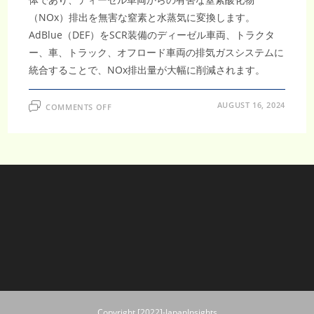
（NOx）排出を無害な窒素と水蒸気に変換します。
AdBlue（DEF）をSCR装備のディーゼル車両、トラクタ
ー、車、トラック、オフロード車両の排気ガスシステムに
統合することで、NOx排出量が大幅に削減されます。
ON
AUGUST 16, 2024
COMMENTS OFF
ア
ジ
ア
太
平
洋
の
ADBLUE
市
場、
2032
年
に
25.6
億
米
ド
ル
規
模
へ
拡
Copyright [2022]-JapanInsights
大、