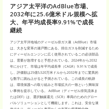
アジア太平洋のAdBlue市場、
2032年に25.6億米ドル規模へ拡
大、年平均成長率9.91%で成長
継続
アジア太平洋地域のディーゼル排ガス液（AdBlue）市場
は、大きな変革の瀬戸際にある。排出ガスを削減するため
にディーゼルエンジンに広く使用されているこの必須部品
は、需要が急増すると予想されている。2024年から2032
年にかけて、市場は年平均成長率（CAGR）9.91％で成長
し、評価額は25億5,520万米ドルから2032年までに驚異的
な数字に跳ね上がると予測されている。この成長の軌跡
は、環境保護への取り組みと市場拡大の一致という興味深
い事例を提示している。 AdBlue（ディーゼル排気流体ま
たはDEF）は、選択触媒還元（SCR）車両のためのグロー
バルソリューションとして機能します。これは、安全な液
体であり、ディーゼル車両からの有害な窒素酸化物