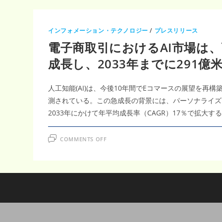
インフォメーション・テクノロジー
/
プレスリリース
電子商取引におけるAI市場は、
成長し、2033年までに291
人工知能(AI)は、今後10年間でEコマースの展望を再
測されている。この急成長の背景には、パーソナライズ
2033年にかけて年平均成長率（CAGR）17％で拡
ON
COMMENTS OFF
電
子
商
取
引
に
お
け
る
AI
市
場
は、