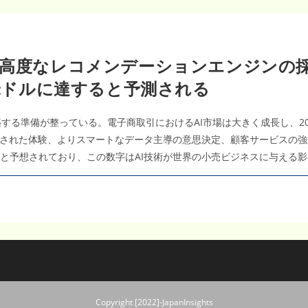
高度なレコメンデーションエンジンの採用
億米ドルに達すると予測される
構築する準備が整っている。電子商取引におけるAI市場は大きく成長し、20
された体験、よりスマートなデータ主導の意思決定、顧客サービスの強化
大すると予想されており、この数字はAI技術が世界の小売ビジネスに与え
Copyright [2022]-JapanInsights