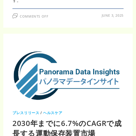
す。
ON
JUNE 3, 2025
COMMENTS OFF
シ
ャ
ー
プ
ス
コ
ン
テ
ナ
市
場、
2031
年
に
631.5
百
万
米
ド
ル、
CAGR3.9％
で
拡
大
プレスリリース
/
ヘルスケア
2030年までに6.7%のCAGRで成
長する運動保存装置市場