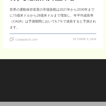
世界の運動保存装置の市場規模は2021年から2030年まで
に15億米ドルから28億米ドルまで増加し、年平均成長率
（CAGR）は予測期間において6.7％で成長すると予測され
ます。
ON
OCTOBER 4, 2024
COMMENTS OFF
2030
年
ま
で
に
6.7%
の
CAGR
で
成
長
す
る
運
動
保
存
装
置
市
場