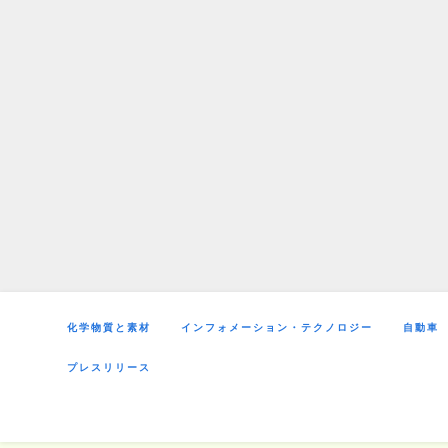
Skip
to
content
化学物質と素材
インフォメーション・テクノロジー
自動車
プレスリリース