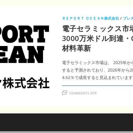
ＲＥＰＯＲＴ ＯＣＥＡＮ株式会社
/
プレ
電子セラミックス市場
3000万米ドル到達・
材料革新
電子セラミックス市場は、 2025年から
すると予測されており、2026年から2
4.62％で成長すると見込まれています
ON
COMMENTS OFF
電
子
セ
ラ
ミ
ッ
ク
ス
市
場