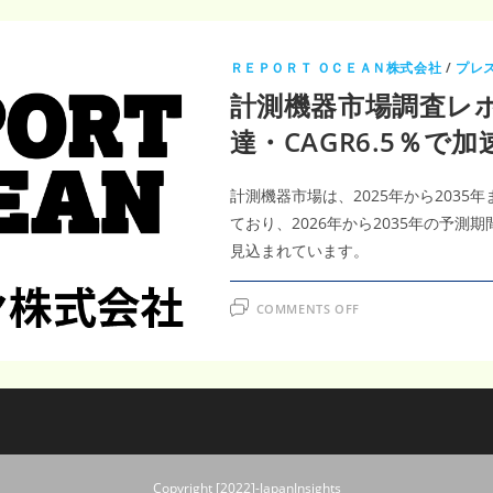
ＲＥＰＯＲＴ ＯＣＥＡＮ株式会社
/
プレ
計測機器市場調査レポ
達・CAGR6.5％で
計測機器市場は、2025年から2035年
ており、2026年から2035年の予測
見込まれています。
ON
COMMENTS OFF
計
測
機
器
市
場
調
査
レ
ポ
ー
ト
Copyright [2022]-JapanInsights
｜