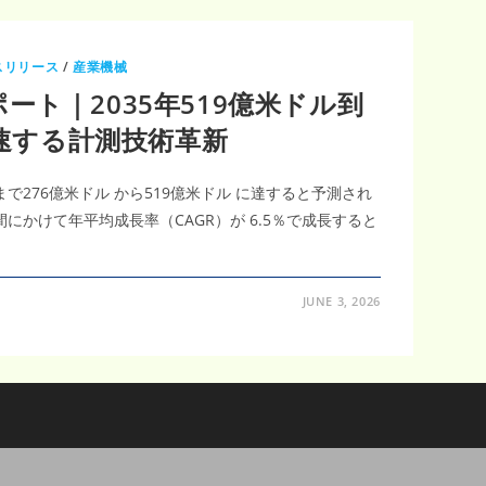
スリリース
/
産業機械
ート｜2035年519億米ドル到
加速する計測技術革新
まで276億米ドル から519億米ドル に達すると予測され
期間にかけて年平均成長率（CAGR）が 6.5％で成長すると
JUNE 3, 2026