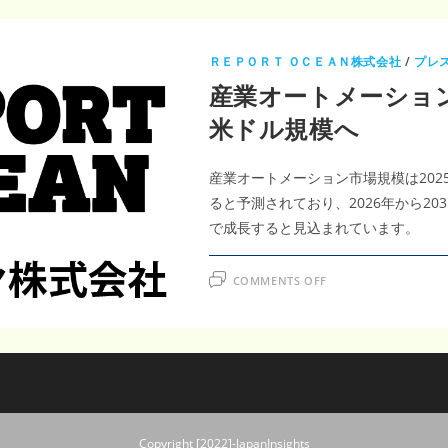
ＲＥＰＯＲＴ ＯＣＥＡＮ株式会社
/
プレ
産業オートメーション
米ドル規模へ
産業オートメーション市場規模は2025か
ると予測されており、2026年から20
で成長すると見込まれています。
ON
COMMENTS OFF
産
業
オ
ー
ト
メ
ー
シ
ョ
ン
市
場
Copyright [2022]-JapanInsights
成