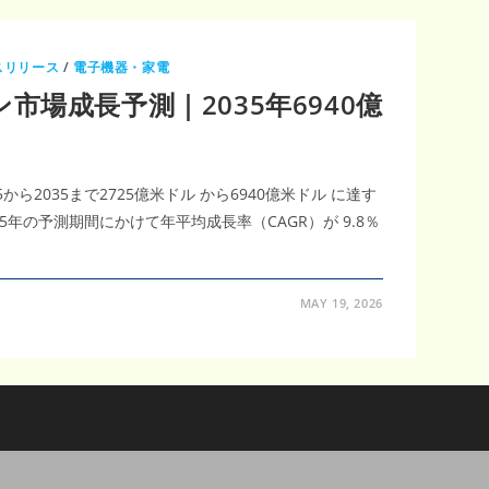
スリリース
/
電子機器・家電
市場成長予測｜2035年6940億
ら2035まで2725億米ドル から6940億米ドル に達す
35年の予測期間にかけて年平均成長率（CAGR）が 9.8％
MAY 19, 2026