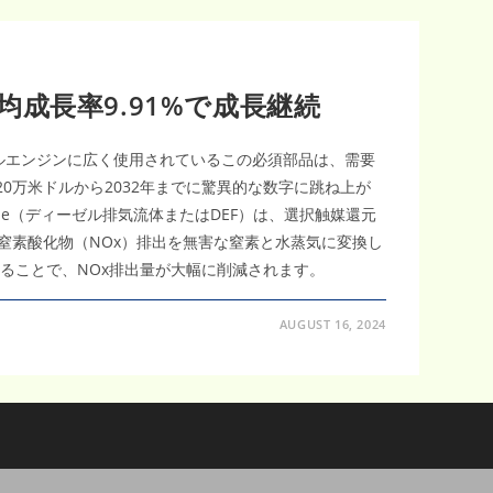
均成長率9.91%で成長継続
ゼルエンジンに広く使用されているこの必須部品は、需要
520万米ドルから2032年までに驚異的な数字に跳ね上が
e（ディーゼル排気流体またはDEF）は、選択触媒還元
窒素酸化物（NOx）排出を無害な窒素と水蒸気に変換し
することで、NOx排出量が大幅に削減されます。
AUGUST 16, 2024