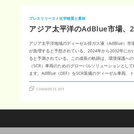
プレスリリース
/
化学物質と素材
アジア太平洋のAdBlue市場、
アジア太平洋地域のディーゼル排ガス液（AdBlue
が急増すると予想されている。2024年から2032年にか
ると予測されている。この成長の軌跡は、環境保護への取
（SCR）車両のためのグローバルソリューションとし
ます。AdBlue（DEF）をSCR装備のディーゼル
ON
COMMENTS OFF
ア
ジ
ア
太
平
洋
の
ADBLUE
市
場、
2032