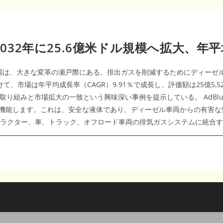
2032年に25.6億米ドル規模へ拡大、年平
）市場は、大きな変革の瀬戸際にある。排出ガスを削減するためにディー
けて、市場は年平均成長率（CAGR）9.91％で成長し、評価額は25億5,
り組みと市場拡大の一致という興味深い事例を提示している。 AdBlu
て機能します。これは、安全な液体であり、ディーゼル車両からの有害な
車両、トラクター、車、トラック、オフロード車両の排気ガスシステムに統合