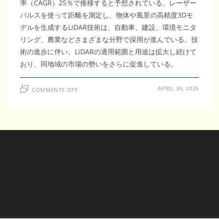
率（CAGR）25％で推移すると予想されている。レーザー
パルスを使って距離を測定し、物体や風景の高精度3Dモ
デルを生成するLiDAR技術は、自動車、建設、環境モニタ
リング、農業などさまざまな分野で採用が進んでいる。技
術の進歩に伴い、LiDARの適用範囲と用途は拡大し続けて
おり、同地域の市場の勢いをさらに促進している。
ON
APRIL 30, 2025
COMMENTS OFF
ア
ジ
ア
太
平
洋
地
域
LIDAR
市
場、
2033
年
に
5
億
6,830
万
ド
ル