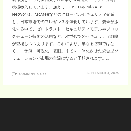
積極参入しています。加えて、CISCOやPalo Alto
Networks、McAfeeなどのグローバルセキュリティ企業
も、日本市場でのプレゼンスを強化しています。競争が激
化する中で、ゼロトラスト・セキュリティモデルやブロッ
クチェーン技術の活用など、次世代型のセキュリティ戦略
が登場しつつあります。これにより、単なる防御ではな
く、「予測・可視化・復旧」までを一体化させた統合型ソ
リューションが市場の主流になると予想されます。…
ON
SEPTEMBER 3, 2025
COMMENTS OFF
ヘ
ル
ス
ケ
ア
セ
キ
ュ
リ
テ
ィ
シ
ス
テ
ム