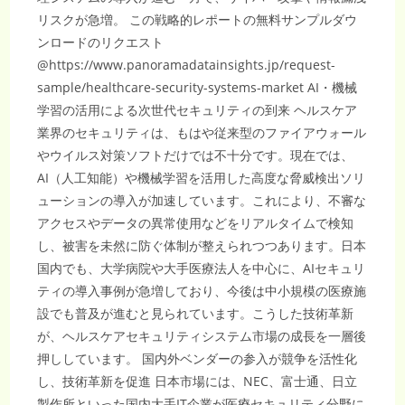
リスクが急増。 この戦略的レポートの無料サンプルダウ
ンロードのリクエスト
@https://www.panoramadatainsights.jp/request-
sample/healthcare-security-systems-market AI・機械
学習の活用による次世代セキュリティの到来 ヘルスケア
業界のセキュリティは、もはや従来型のファイアウォール
やウイルス対策ソフトだけでは不十分です。現在では、
AI（人工知能）や機械学習を活用した高度な脅威検出ソリ
ューションの導入が加速しています。これにより、不審な
アクセスやデータの異常使用などをリアルタイムで検知
し、被害を未然に防ぐ体制が整えられつつあります。日本
国内でも、大学病院や大手医療法人を中心に、AIセキュリ
ティの導入事例が急増しており、今後は中小規模の医療施
設でも普及が進むと見られています。こうした技術革新
が、ヘルスケアセキュリティシステム市場の成長を一層後
押ししています。 国内外ベンダーの参入が競争を活性化
し、技術革新を促進 日本市場には、NEC、富士通、日立
製作所といった国内大手IT企業が医療セキュリティ分野に