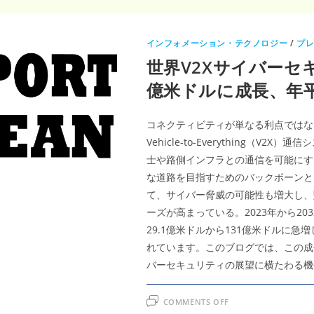
インフォメーション・テクノロジー
/
プ
世界V2Xサイバーセキ
億米ドルに成長、年平
コネクティビティが単なる利点ではな
Vehicle-to-Everything（
士や路側インフラとの通信を可能にす
な道路を目指すためのバックボーンと
て、サイバー脅威の可能性も増大し、
ーズが高まっている。2023年から20
29.1億米ドルから131億米ドルに急
れています。このブログでは、この成
バーセキュリティの展望に横たわる機
ON
COMMENTS OFF
世