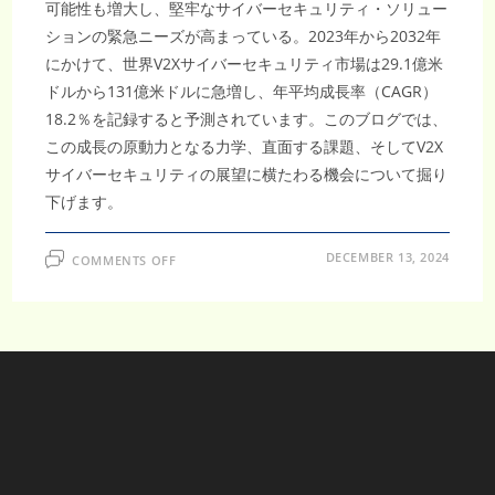
可能性も増大し、堅牢なサイバーセキュリティ・ソリュー
ションの緊急ニーズが高まっている。2023年から2032年
にかけて、世界V2Xサイバーセキュリティ市場は29.1億米
ドルから131億米ドルに急増し、年平均成長率（CAGR）
18.2％を記録すると予測されています。このブログでは、
この成長の原動力となる力学、直面する課題、そしてV2X
サイバーセキュリティの展望に横たわる機会について掘り
下げます。
ON
DECEMBER 13, 2024
COMMENTS OFF
世
界
V2X
サ
イ
バ
ー
セ
キ
ュ
リ
テ
ィ
市
場、
2032