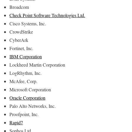
Broadcom
Check Point Software Technologies Ltd.
Cisco Systems, Inc.
CrowdStrike
CyberArk
Fortinet, Inc.
IBM Corporation
Lockheed Martin Corporation
LogRhythm, Inc.
McAfee, Corp.
Microsoft Corporation
Oracle Corporation
Palo Alto Networks, Inc.
Proofpoint, Inc.
Rapid7
Sophos Ltd.