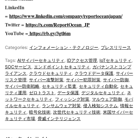
LinkedIn
=
https://www.linkedin.com/company/reportoceanjapan/
Twitter =
https://x.com/ReportOcean_JP
YouTube =
https://rb.gy/3gtl6m
Categories:
インフォメーション・テクノロジー
,
プレスリリース
Tags:
AIサイバーセキュリティ
,
IDアクセス管理
,
IoTセキュリティ
,
SOCサービス
,
エンドポイントセキュリティ
,
ガバナンスとコンプ
ライアンス
,
クラウドセキュリティ
,
クラウドデータ保護
,
サイバー
リスク管理
,
サイバー攻撃対策
,
サイバー犯罪対策
,
サイバー防御
,
サイバー防衛戦略
,
セキュリティ監査
,
セキュリティ自動化
,
セキュ
リティ運用
,
ゼロトラスト
,
データ保護
,
デジタルセキュリティ
,
ネ
ットワークセキュリティ
,
フィッシング対策
,
マルウェア防御
,
モバ
イルセキュリティ
,
ランサムウェア対策
,
侵入検知システム
,
情報セ
キュリティ
,
暗号化技術
,
次世代セキュリティ技術
,
米国サイバーセ
キュリティ市場
,
脅威インテリジェンス