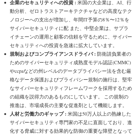
企業のセキュリティへの投資 :
米国の大企業は、AI、行
動分析、ゼロトラストアーキテクチャなどの高度なテク
ノロジーへの支出が増加し、年間IT予算の8％〜12％を
サイバーセキュリティに配 また、中堅企業は、サプラ
イチェーンの運用と顧客の信頼を守るために、サイバー
セキュリティへの投資を急速に拡大しています。
規制およびコンプライアンスドライバ :
防衛請負業者の
ためのサイバーセキュリティ成熟度モデル認証(CMMC)
やccpaなどの州レベルのデータプライバシー法を含む厳
格なデータ保護およびプライバシー規制の施行は、堅牢
なサイバーセキュリティフレームワークを採用するため
の組織を説得力のあるものにしています。 この規制の
推進は、市場成長の主要な促進剤として機能します。
人材と労働力のギャップ :
米国は50万人以上の熟練した
サイバーセキュリティ専門家の不足に直面しており、進
化する脅威に対する効果的な防御の重要な障壁となって