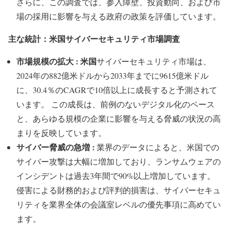
さらに、この調査では、参入障壁、投資動向、および市
場の採用に影響を与える政府の政策を評価しています。
主な統計：米国サイバーセキュリティ市場調査
市場規模の拡大 : 米国
サイバーセキュリティ市場は、
2024年の882億米ドルから2033年までに9615億米ドル
に、30.4％のCAGRで10倍以上に成長すると予測されて
います。 この成長は、前例のないデジタル化のペース
と、あらゆる規模の企業に影響を与える脅威の状況の高
まりを反映しています。
サイバー脅威の急増 :
業界のデータによると、米国での
サイバー攻撃は大幅に増加しており、ランサムウェアの
インシデントは過去3年間で90%以上増加しています。
侵害による財務的および評判的損害は、サイバーセキュ
リティを業界全体の会議室レベルの優先事項に高めてい
ます。