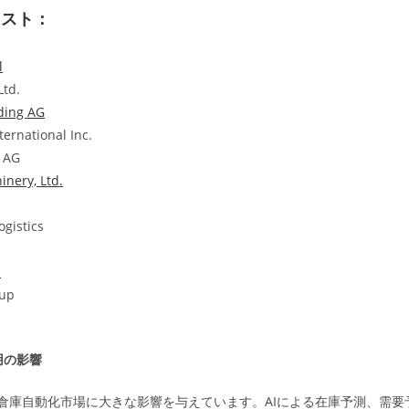
リスト：
l
Ltd.
ding AG
ternational Inc.
h AG
nery, Ltd.
ogistics
.
up
用の影響
展は倉庫自動化市場に大きな影響を与えています。AIによる在庫予測、需