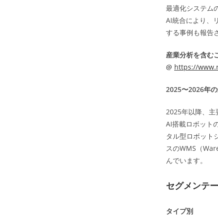
最適化システム
AI統合により
する事例も報告
産業分析を含む
@
https://www.
2025〜2026
2025年以降
AI搭載ロボット
タル型ロボット
スのWMS（War
んでいます。
セグメンテ
タイプ別