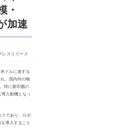
規模・
命が加速
プレスリリース
00万米ドルに達する
待され、国内外の物
。特に都市圏の
な導入動機となっ
セスであり、ロボ
術を導入すること