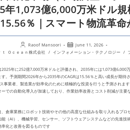
35年1,073億6,000万米ドル
R15.56％｜スマート物流革
Post
Post
Raoof Mansoori
June 11, 2026
author:
published:
ｒｔ Ｏｃｅａｎ株式会社
/
インフォメーション・テクノロジー
/
は2025年に252億7,000万米ドルと評価され、2035年には1,073億6,0
す。予測期間2026年から2035年のCAGRは15.56％と高い成長が期
ース事業者、製造業が効率化のために積極的な投資を行うと予測されます
ターでの自動化導入が加速しており、作業効率改善とコスト削減が主要
は、倉庫業務にロボット技術やその他の高度な仕組みを取り入れるプロ
知能（AI）、機械学習、センサー、ソフトウェアシステムなどの先進技
効率化と改善を図るものです