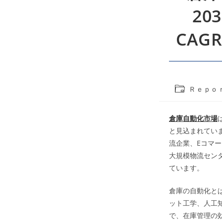
20
CAG
Post
Ｒｅｐｏ
category:
倉庫自動化市場
と見込まれていま
流企業、Eコマ
大規模物流セン
ています。
倉庫の自動化と
ット工学、人工
で、在庫管理の