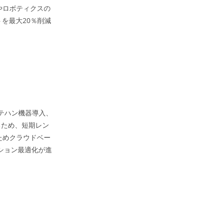
やロボティクスの
を最大20％削減
テハン機器導入、
るため、短期レン
ためクラウドベー
レーション最適化が進