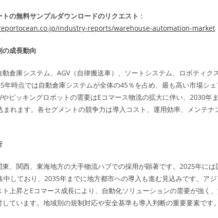
トの無料サンプルダウンロードのリクエスト :
reportocean.co.jp/industry-reports/warehouse-automation-market
別の成長動向
自動倉庫システム、AGV（自律搬送車）、ソートシステム、ロボティク
25年時点では自動倉庫システムが全体の45％を占め、最も高い市場シ
Vやピッキングロボットの需要はEコマース物流の拡大に伴い、2030年
見込まれます。各セグメントの競争力は導入コスト、運用効率、メンテナ
析
関東、関西、東海地方の大手物流ハブでの採用が顕著です。2025年には
集中しており、2035年までに地方都市への導入も進む見込みです。ア
スト上昇とEコマース成長により、自動化ソリューションの需要が強く、
討しています。地域別の規制対応や安全基準も導入判断の重要要素です