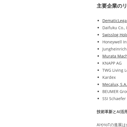
主要企業の
DematicLega
Daifuku Co., 
Swisslog Hol
Honeywell In
Jungheinric
Murata Machi
KNAPP AG
TWG Living L
Kardex
Mecalux, S.A
BEUMER Gro
SSI Schaefer
技術革新とAI活
AIやIoTの進