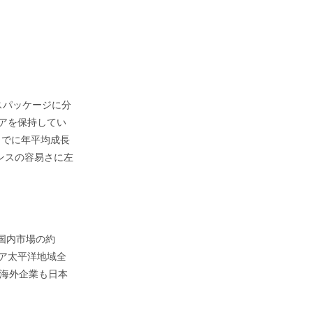
スパッケージに分
ェアを保持してい
までに年平均成長
ンスの容易さに左
国内市場の約
ジア太平洋地域全
海外企業も日本
。