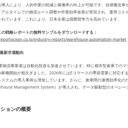
の導入により、人的作業の削減と稼働率の向上が可能です。自律搬送車
、リアルタイムでの物流ルート調整や作業効率改善が実現され、運用コスト
されています。これにより、日本企業は国際競争力を高めています。
この戦略レポートの無料サンプルをダウンロードする：
reportocean.co.jp/industry-reports/warehouse-automation-market
年の最新市場動向
、主要物流事業者は自動化投資を加速させています。特に都市型倉庫でのマ
の稼働開始が相次ぎました。2026年にはEコマースの季節需要に対応す
システムの導入事例も増加しています。さらに、倉庫間の連携効率化の
ehouse Management System）が導入され、データ駆動型のオペ
ーションの概要