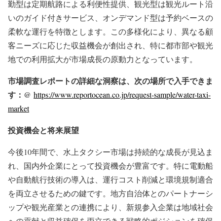
勤型は定期航路による利便性提供、観光型は観光ルート沿
いのガイド付きサービス、オンデマンド型は予約ベースの
柔軟な運行を特徴とします。この多様化により、異なる顧
客ニーズに応じた収益機会が創出され、特に都市部や観光
地での利用拡大が市場成長の原動力となっています。
市場調査レポートの詳細な洞察は、次の場所で入手できま
す：@
https://www.reportocean.co.jp/request-sample/water-taxi-
market
投資機会と将来展望
今後10年間で、水上タクシー市場は持続的な成長が見込ま
れ、国内外企業にとって投資機会が豊富です。特に電動船
や自動航行技術の導入は、運行コスト削減と環境規制適合
を両立させるための鍵です。地方自治体とのパートナーシ
ップや観光産業との連携により、新規参入企業は地域社会
への貢献と収益確保を両立できる戦略的ポジションを確保