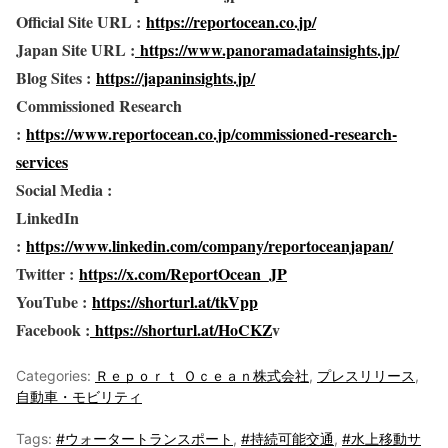
Official Site URL :
https://reportocean.co.jp/
Japan Site URL :
https://www.panoramadatainsights.jp/
Blog Sites :
https://japaninsights.jp/
Commissioned Research
:
https://www.reportocean.co.jp/commissioned-research-
services
Social Media :
LinkedIn
:
https://www.linkedin.com/company/reportoceanjapan/
Twitter :
https://x.com/ReportOcean_JP
YouTube :
https://shorturl.at/tkVpp
Facebook :
https://shorturl.at/HoCKZ
v
Categories:
Ｒｅｐｏｒｔ Ｏｃｅａｎ株式会社
,
プレスリリース
,
自動車・モビリティ
Tags:
#ウォータートランスポート
,
#持続可能交通
,
#水上移動サ