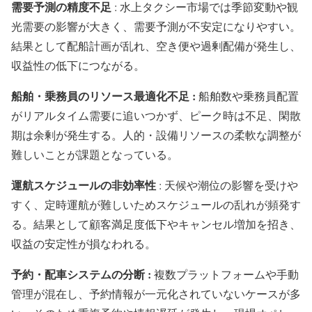
需要予測の精度不足
: 水上タクシー市場では季節変動や観
光需要の影響が大きく、需要予測が不安定になりやすい。
結果として配船計画が乱れ、空き便や過剰配備が発生し、
収益性の低下につながる。
船舶・乗務員のリソース最適化不足 :
船舶数や乗務員配置
がリアルタイム需要に追いつかず、ピーク時は不足、閑散
期は余剰が発生する。人的・設備リソースの柔軟な調整が
難しいことが課題となっている。
運航スケジュールの非効率性
: 天候や潮位の影響を受けや
すく、定時運航が難しいためスケジュールの乱れが頻発す
る。結果として顧客満足度低下やキャンセル増加を招き、
収益の安定性が損なわれる。
予約・配車システムの分断 :
複数プラットフォームや手動
管理が混在し、予約情報が一元化されていないケースが多