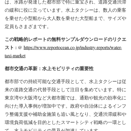
は、水路が発達した都市部で特に重宝され、道路交通渋滞
の緩和に役に立っています。水上タクシーは、数人の乗客
を乗せた小型船から大人数を乗せた大型船まで、サイズや
定員もさまざまです。
この戦略的レポートの無料サンプルダウンロードのリクエ
スト : @
https://www.reportocean.co.jp/industry-reports/water-
taxi-market
都市交通の革新：水上モビリティの重要性
都市部での持続可能な交通手段として、水上タクシーは従
来の道路交通の代替手段として注目を集めています。特に
東京湾や大阪湾など大都市圏では、通勤や観光の効率化に
向けた導入事例が増加中です。政府や自治体によるインフ
ラ整備支援や補助金施策も追い風となり、交通渋滞緩和や
環境負荷低減を目的としたスマートシティ戦略の一環とし
て、水上モビリティの普及が加速しています。