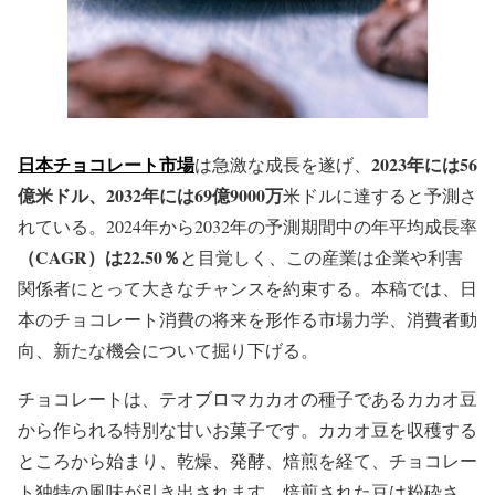
日本チョコレート市場
2023年には56
は急激な成長を遂げ、
億米ドル、2032年には69億9000万
米ドルに達すると予測さ
れている。2024年から2032年の予測期間中の年平均成長率
（CAGR）は22.50％
と目覚しく、この産業は企業や利害
関係者にとって大きなチャンスを約束する。本稿では、日
本のチョコレート消費の将来を形作る市場力学、消費者動
向、新たな機会について掘り下げる。
チョコレートは、テオブロマカカオの種子であるカカオ豆
から作られる特別な甘いお菓子です。カカオ豆を収穫する
ところから始まり、乾燥、発酵、焙煎を経て、チョコレー
ト独特の風味が引き出されます。焙煎された豆は粉砕さ