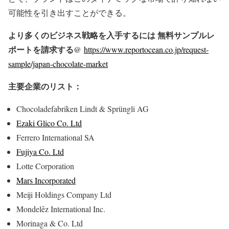
可能性を引き出すことができる。
より多くのビジネス戦略を入手するには 無料サンプルレ
ポートを請求する@
https://www.reportocean.co.jp/request-
sample/japan-chocolate-market
主要企業のリスト：
Chocoladefabriken Lindt & Sprüngli AG
Ezaki Glico Co. Ltd
Ferrero International SA
Fujiya Co. Ltd
Lotte Corporation
Mars Incorporated
Meiji Holdings Company Ltd
Mondelēz International Inc.
Morinaga & Co. Ltd