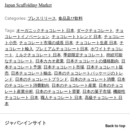
Japan Scaffolding Market
Categories:
プレスリリース
,
食品及び飲料
Tags:
オーガニックチョコレート 日本
,
ダークチョコレート
,
チョ
コレートイノベーション
,
チョコレートトレンド 日本
,
チョコレー
ト小売
,
チョコレート市場の成長 日本
,
チョコレート生産 日本
,
チ
ョコレート輸入
,
プレミアムチョコレート日本
,
ホワイトチョコレ
ート
,
ミルクチョコレート 日本
,
季節限定チョコレート
,
持続可能
なチョコレート
,
日本カカオ産業
,
日本チョコレートの価格動向
,
日
本チョコレート予測
,
日本チョコレート市場
,
日本チョコレート販
売
,
日本チョコレート輸出
,
日本のチョコレートパッケージのトレ
ンド
,
日本のチョコレートブランド
,
日本のチョコレート消費
,
日本
のチョコレート消費動向
,
日本のチョコレート産業
,
日本のチョコ
レート産業分析
,
日本のチョコレート需要
,
日本の菓子市場
,
機能性
チョコレート 日本
,
職人チョコレート 日本
,
高級チョコレート 日
本
ジャパンインサイト
Back to top