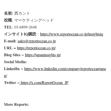
名前:
西カント
役職
: マーケティングヘッド
TEL
: 03-6899-2648
インサイトIQ購読
：
https://www.reportocean.co.jp/insightsiq
E-mail:
sales@reportocean.co.jp
URL =
https://reportocean.co.jp/
Blog Sites
=
https://japaninsights.jp/
Social Media:
LinkedIn
=
https://www.linkedin.com/company/reportoceanjapa
n/
Twitter
=
https://x.com/ReportOcean_JP
More Reports: