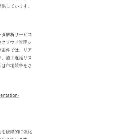
提供しています。
ータ解析サービス
やクラウド管理シ
ラ案件では、リア
り、施工遅延リス
新は市場競争をさ
entation-
制を段階的に強化