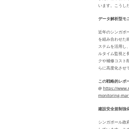
います。こうし
データ解析型モ
近年のシンガポ
を組み合わせた
ステムを活用し
ルタイム監視と
クや補修コスト
らに高度化させ
この戦略的レポー
@
https://www.
monitoring-mar
建設安全規制強
シンガポール政