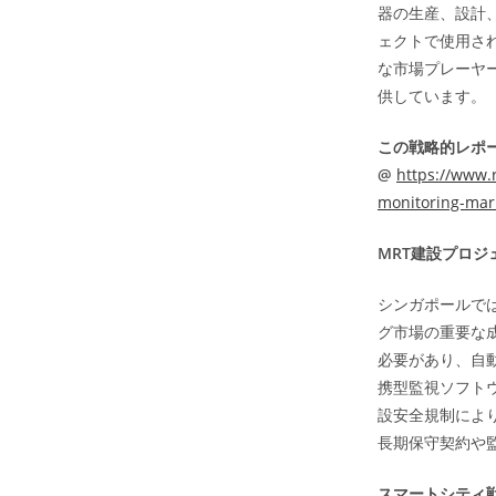
器の生産、設計
ェクトで使用さ
な市場プレーヤ
供しています。
この戦略的レポー
@
https://www.
monitoring-mar
MRT建設プロ
シンガポールで
グ市場の重要な
必要があり、自
携型監視ソフト
設安全規制によ
長期保守契約や
スマートシティ