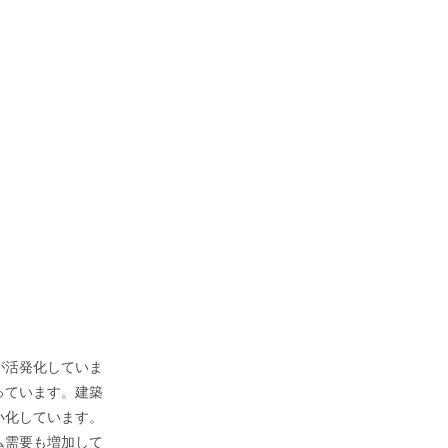
が活発化していま
っています。建築
小化しています。
ム需要も増加して