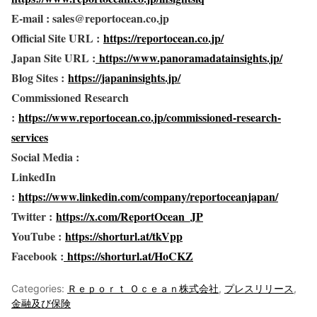
E-mail : sales@reportocean.co.jp
Official Site URL :
https://reportocean.co.jp/
Japan Site URL :
https://www.panoramadatainsights.jp/
Blog Sites :
https://japaninsights.jp/
Commissioned Research
:
https://www.reportocean.co.jp/commissioned-research-
services
Social Media :
LinkedIn
:
https://www.linkedin.com/company/reportoceanjapan/
Twitter :
https://x.com/ReportOcean_JP
YouTube :
https://shorturl.at/tkVpp
Facebook :
https://shorturl.at/HoCKZ
Categories:
Ｒｅｐｏｒｔ Ｏｃｅａｎ株式会社
,
プレスリリース
,
金融及び保険