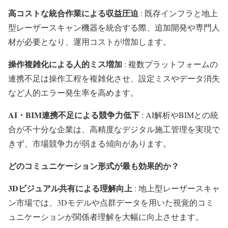
高コストな統合作業による収益圧迫
: 既存インフラと地上
型レーザースキャン機器を統合する際、追加開発や専門人
材が必要となり、運用コストが増加します。
操作複雑化による人的ミス増加
: 複数プラットフォームの
連携不足は操作工程を複雑化させ、設定ミスやデータ消失
など人的エラー発生率を高めます。
AI・BIM連携不足による競争力低下
: AI解析やBIMとの統
合が不十分な企業は、高精度なデジタル施工管理を実現で
きず、市場競争力が弱まる傾向があります。
どのコミュニケーション形式が最も効果的か？
3Dビジュアル共有による理解向上
: 地上型レーザースキャ
ン市場では、3Dモデルや点群データを用いた視覚的コミ
ュニケーションが関係者理解を大幅に向上させます。