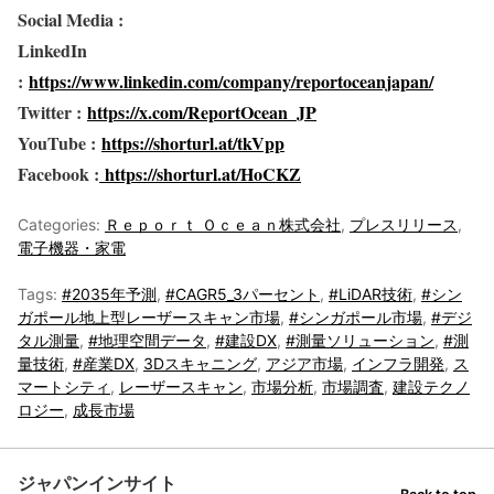
Social Media :
LinkedIn
:
https://www.linkedin.com/company/reportoceanjapan/
Twitter :
https://x.com/ReportOcean_JP
YouTube :
https://shorturl.at/tkVpp
Facebook :
https://shorturl.at/HoCKZ
Categories:
Ｒｅｐｏｒｔ Ｏｃｅａｎ株式会社
,
プレスリリース
,
電子機器・家電
Tags:
#2035年予測
,
#CAGR5_3パーセント
,
#LiDAR技術
,
#シン
ガポール地上型レーザースキャン市場
,
#シンガポール市場
,
#デジ
タル測量
,
#地理空間データ
,
#建設DX
,
#測量ソリューション
,
#測
量技術
,
#産業DX
,
3Dスキャニング
,
アジア市場
,
インフラ開発
,
ス
マートシティ
,
レーザースキャン
,
市場分析
,
市場調査
,
建設テクノ
ロジー
,
成長市場
ジャパンインサイト