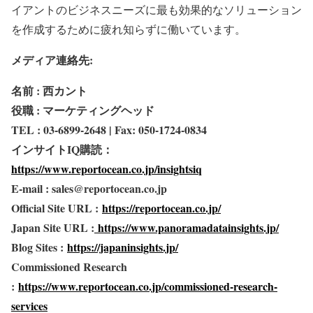
イアントのビジネスニーズに最も効果的なソリューション
を作成するために疲れ知らずに働いています。
メディア連絡先:
名前 : 西カント
役職 : マーケティングヘッド
TEL : 03-6899-2648 | Fax: 050-1724-0834
インサイトIQ購読：
https://www.reportocean.co.jp/insightsiq
E-mail : sales@reportocean.co.jp
Official Site URL :
https://reportocean.co.jp/
Japan Site URL :
https://www.panoramadatainsights.jp/
Blog Sites :
https://japaninsights.jp/
Commissioned Research
:
https://www.reportocean.co.jp/commissioned-research-
services