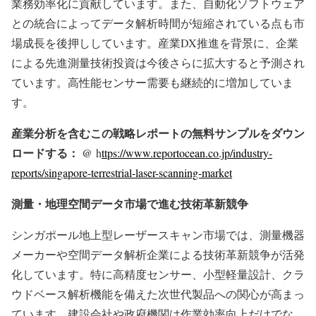
業務効率化に貢献しています。また、自動化ソフトウェア
との統合によってデータ解析時間が短縮されている点も市
場成長を後押ししています。産業DX推進を背景に、企業
による先進測量技術投資は今後さらに拡大すると予測され
ています。高性能センサー需要も継続的に増加していま
す。
産業分析を含むこの戦略レポートの無料サンプルをダウン
ロードする： @
h
ttps://www.reportocean.co.jp/industry-
reports/singapore-terrestrial-laser-scanning-market
測量・地理空間データ市場で進む技術革新競争
シンガポール地上型レーザースキャン市場では、測量機器
メーカーや空間データ解析企業による技術革新競争が活発
化しています。特に高精度センサー、小型軽量設計、クラ
ウドベース解析機能を備えた次世代製品への関心が高まっ
ています。建設会社や政府機関は作業効率向上だけでな