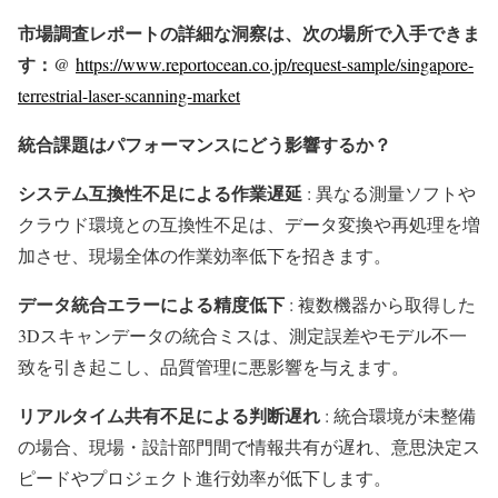
市場調査レポートの詳細な洞察は、次の場所で入手できま
す：@
https://www.reportocean.co.jp/request-sample/singapore-
terrestrial-laser-scanning-market
統合課題はパフォーマンスにどう影響するか？
システム互換性不足による作業遅延
: 異なる測量ソフトや
クラウド環境との互換性不足は、データ変換や再処理を増
加させ、現場全体の作業効率低下を招きます。
データ統合エラーによる精度低下
: 複数機器から取得した
3Dスキャンデータの統合ミスは、測定誤差やモデル不一
致を引き起こし、品質管理に悪影響を与えます。
リアルタイム共有不足による判断遅れ
: 統合環境が未整備
の場合、現場・設計部門間で情報共有が遅れ、意思決定ス
ピードやプロジェクト進行効率が低下します。