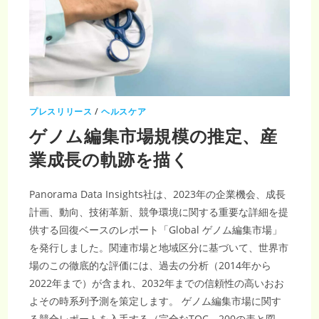
22.3%
と
収
益
予
測
プレスリリース
/
ヘルスケア
ゲノム編集市場規模の推定、産
業成長の軌跡を描く
Panorama Data Insights社は、2023年の企業機会、成長
計画、動向、技術革新、競争環境に関する重要な詳細を提
供する回復ベースのレポート「Global ゲノム編集市場」
を発行しました。関連市場と地域区分に基づいて、世界市
場のこの徹底的な評価には、過去の分析（2014年から
2022年まで）が含まれ、2032年までの信頼性の高いおお
よその時系列予測を策定します。 ゲノム編集市場に関す
る競合レポートを入手する（完全なTOC、200の表と図、