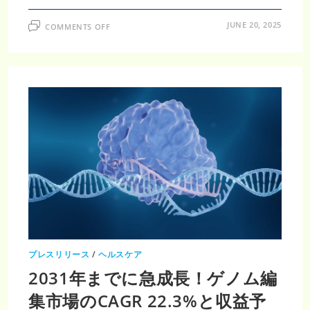
ON
JUNE 20, 2025
COMMENTS OFF
タ
ン
パ
ク
質
工
学
市
場、
2033
年
ま
で
に
119
億
2,000
万
米
ド
ル
に
成
長
プレスリリース
/
ヘルスケア
2031年までに急成長！ゲノム編
集市場のCAGR 22.3%と収益予