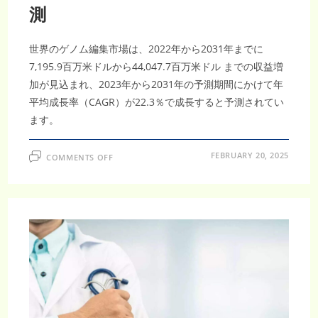
測
世界のゲノム編集市場は、2022年から2031年までに
7,195.9百万米ドルから44,047.7百万米ドル までの収益増
加が見込まれ、2023年から2031年の予測期間にかけて年
平均成長率（CAGR）が22.3％で成長すると予測されてい
ます。
ON
FEBRUARY 20, 2025
COMMENTS OFF
2031
年
ま
で
に
急
成
長！
ゲ
ノ
ム
編
集
市
場
の
CAGR