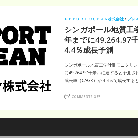
ＲＥＰＯＲＴ ＯＣＥＡＮ株式会社
/
プレ
シンガポール地質工学
年までに49,264.9
4.4％成長予測
シンガポール地質工学計測モニタリング市場
に49,264.97千米ルに達すると予測
成長率（CAGR）が 4.4％で成長す
ON
COMMENTS OFF
シ
ン
ガ
ポ
ー
ル
地
質
工
学