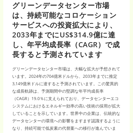
は、
グリーンデータセンター市場
ス
マ
ー
は、持続可能なコロケーション
ト
冷
サービスへの投資拡大により、
却
と
エ
2033年までにUS$314.9億に達
ネ
ル
し、年平均成長率（CAGR）で成
ギ
ー
効
長すると予測されています
率
の
高
い
グリーンデータセンター市場は、大幅な拡大が予想されて
イ
ン
います。2024年の704億米ドルから、2033年までに推定
フ
ラ
3,149億米ドルに達すると予測されています。この驚異的
が
変
な成長軌跡は、予測期間中の堅調な年平均成長率
革
を
（CAGR）19.0％に支えられており、データセンターエコ
主
導
システムにおけるエネルギー効率の高い技術の採用が拡大
す
る
していることを示しています。世界中の企業は、伝統的な
中、
年
データセンターの環境への影響をますます認識するように
平
均
なり、持続可能で低炭素の代替案への移行が進んでいま
成