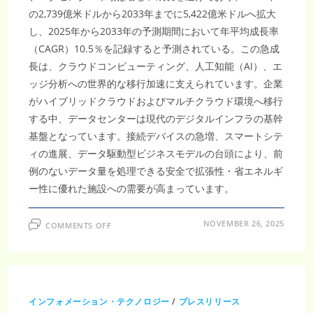
維
持
の2,739億米ドルから2033年までに5,422億米ドルへ拡大
し、
2033
し、2025年から2033年の予測期間において年平均成長率
年
に
（CAGR）10.5％を記録すると予測されている。この急成
5,422
長は、クラウドコンピューティング、人工知能（AI）、エ
億
米
ッジ分析への世界的な移行加速に支えられています。企業
ド
ル
がハイブリッドクラウドおよびマルチクラウド環境へ移行
規
模
する中、データセンターは現代のデジタルインフラの基幹
へ
到
基盤となっています。接続デバイスの急増、スマートシテ
達
ィの進展、データ駆動型ビジネスモデルの台頭により、前
例のないデータ量を処理できる安全で拡張性・省エネルギ
ー性に優れた施設への需要が高まっています。
ON
NOVEMBER 26, 2025
COMMENTS OFF
デ
ー
タ
セ
ン
タ
ー
市
インフォメーション・テクノロジー
/
プレスリリース
場