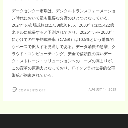
ー
シ
ョ
データセンター市場は、デジタルトランスフォーメーショ
ン
サ
ン時代において最も重要な分野のひとつとなっている。
ー
ビ
2024年の市場規模は2,739億米ドル、2033年には5,422億
ス
米ドルに成長すると予測されており、2025年から2033年
へ
の
にかけての年平均成長率（CAGR）は10.5%という驚異的
投
資
なペースで拡大する見通しである。データ消費の急増、ク
拡
大
ラウド・コンピューティング、安全で信頼性の高いデー
に
よ
タ・ストレージ・ソリューションへのニーズの高まりが、
り、
2033
この変革の原動力となっており、ITインフラの世界的な再
年
ま
形成が約束されている。
で
に
US$314.9
億
ON
AUGUST 14, 2025
COMMENTS OFF
に
デ
達
ー
し、
タ
年
セ
平
ン
均
タ
成
ー
長
市
率
場
（CAGR）
は、