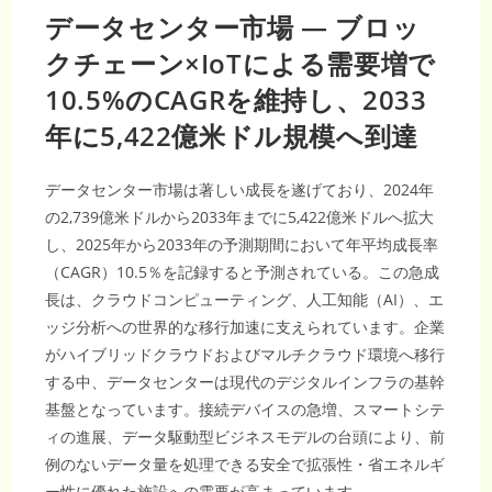
データセンター市場 — ブロッ
クチェーン×IoTによる需要増で
10.5%のCAGRを維持し、2033
年に5,422億米ドル規模へ到達
データセンター市場は著しい成長を遂げており、2024年
の2,739億米ドルから2033年までに5,422億米ドルへ拡大
し、2025年から2033年の予測期間において年平均成長率
（CAGR）10.5％を記録すると予測されている。この急成
長は、クラウドコンピューティング、人工知能（AI）、エ
ッジ分析への世界的な移行加速に支えられています。企業
がハイブリッドクラウドおよびマルチクラウド環境へ移行
する中、データセンターは現代のデジタルインフラの基幹
基盤となっています。接続デバイスの急増、スマートシテ
ィの進展、データ駆動型ビジネスモデルの台頭により、前
例のないデータ量を処理できる安全で拡張性・省エネルギ
ー性に優れた施設への需要が高まっています。