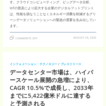
長
す。クラウドコンピューティング、ビッグデータ分析、
率
IoTの普及により拡大する企業のデジタルフットプリント
（CAGR）
10.5％
は、性能を損なうことなくエネルギー消費を削減するグリ
で
牽
ーンデータソリューションへの緊急の需要を生み出してい
引
さ
ます。
れ、
2033
年
ま
ON
AUGUST 29, 2025
COMMENTS OFF
で
グ
に
リ
5422
ー
億
ン
米
デ
ド
ー
ル
タ
規
セ
模
インフォメーション・テクノロジー
/
プレスリリース
ン
に
タ
拡
データセンター市場は、ハイパ
ー
大
市
す
場
ースケール展開の急増により、
る
は、
と
持
見
CAGR 10.5%で成長し、2033年
続
込
可
ま
能
までに5,422億米ドルに達する
れ
な
る
コ
と予測される
ロ
ケ