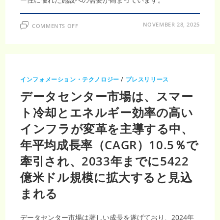
ON
NOVEMBER 28, 2025
COMMENTS OFF
デ
ー
タ
セ
ン
タ
ー
市
インフォメーション・テクノロジー
/
プレスリリース
場
—
データセンター市場は、スマー
ブ
ロ
ッ
ト冷却とエネルギー効率の高い
ク
チ
インフラが変革を主導する中、
ェ
ー
ン
年平均成長率（CAGR）10.5％で
×IOT
に
牽引され、2033年までに5422
よ
る
需
億米ドル規模に拡大すると見込
要
増
まれる
で
10.5%
の
CAGR
を
データセンター市場は著しい成長を遂げており、2024年