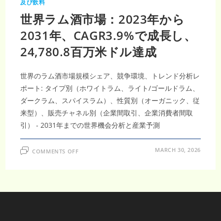
及び飲料
世界ラム酒市場：2023年から
2031年、CAGR3.9%で成長し、
24,780.8百万米ドル達成
世界のラム酒市場規模シェア、競争環境、トレンド分析レ
ポート: タイプ別（ホワイトラム、ライト/ゴールドラム、
ダークラム、スパイスラム）、性質別（オーガニック、従
来型）、販売チャネル別（企業間取引、企業消費者間取
引） - 2031年までの世界機会分析と産業予測
ON
MARCH 30, 2026
COMMENTS OFF
世
界
ラ
ム
酒
市
場：
2023
年
か
ら