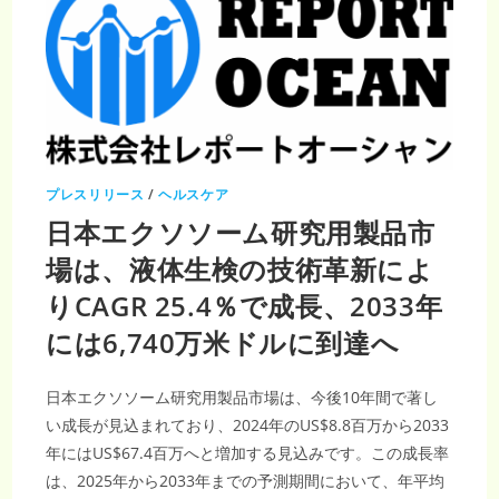
ポ
ー
ト
｜
2035
年
549
億
米
ド
ル
到
達・
プレスリリース
/
ヘルスケア
CAGR22.66％
の
日本エクソソーム研究用製品市
成
長
機
場は、液体生検の技術革新によ
会
りCAGR 25.4％で成長、2033年
には6,740万米ドルに到達へ
日本エクソソーム研究用製品市場は、今後10年間で著し
い成長が見込まれており、2024年のUS$8.8百万から2033
年にはUS$67.4百万へと増加する見込みです。この成長率
は、2025年から2033年までの予測期間において、年平均