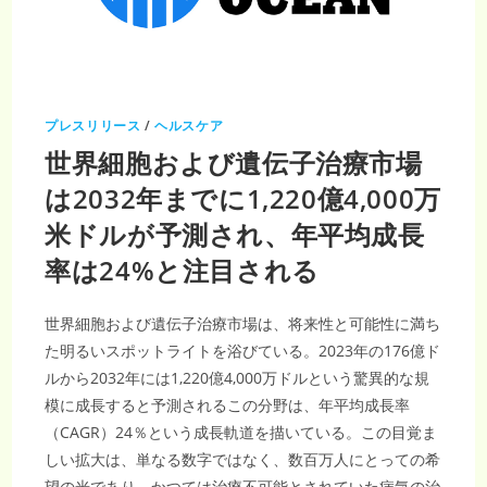
生
検
の
技
術
革
新
に
よ
プレスリリース
/
ヘルスケア
り
CAGR
世界細胞および遺伝子治療市場
25.4％
で
成
は2032年までに1,220億4,000万
長、
2033
米ドルが予測され、年平均成長
年
に
は
率は24%と注目される
6,740
万
米
ド
世界細胞および遺伝子治療市場は、将来性と可能性に満ち
ル
に
た明るいスポットライトを浴びている。2023年の176億ド
到
達
ルから2032年には1,220億4,000万ドルという驚異的な規
へ
模に成長すると予測されるこの分野は、年平均成長率
（CAGR）24％という成長軌道を描いている。この目覚ま
しい拡大は、単なる数字ではなく、数百万人にとっての希
望の光であり、かつては治療不可能とされていた病気の治