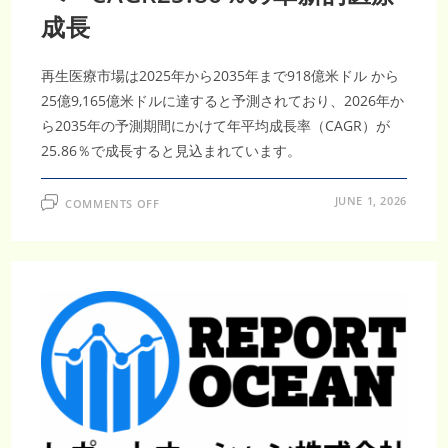
場
拡
成長
大
再生医療市場は2025年から2035年まで918億米ドル から
25億9,165億米ドルに達すると予測されており、2026年か
ら2035年の予測期間にかけて年平均成長率（CAGR）が
25.86％で成長すると見込まれています。
ON
JUNE 1, 2026
COMMENTS OFF
再
生
医
療
市
場
調
査
レ
ポ
ー
ト
｜
2035
年
25
億
9,165
億