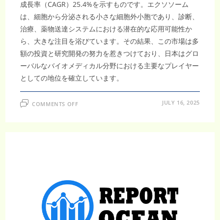
成長率（CAGR）25.4%を示すものです。エクソソーム
は、細胞から分泌される小さな細胞外小胞であり、診断、
治療、薬物送達システムにおける潜在的な応用可能性か
ら、大きな注目を浴びています。その結果、この市場は多
額の投資と研究開発の努力を惹きつけており、日本はグロ
ーバルなバイオメディカル分野における主要なプレイヤー
としての地位を確立しています。
ON
JULY 16, 2025
COMMENTS OFF
日
本
エ
ク
ソ
ソ
ー
ム
研
究
用
製
品
市
場
は、
液
体