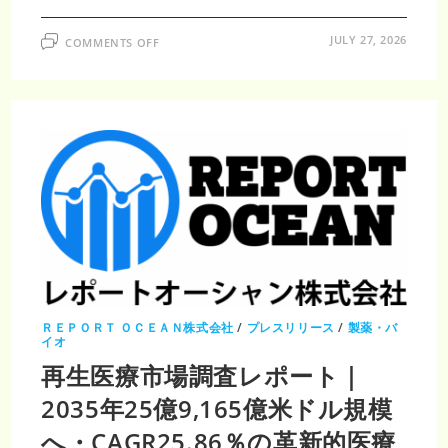
ON
JULY 27, 2026
COMMENTS OFF
が
ん
幹
細
胞
市
場
調
査
レ
ポ
ー
ト
｜
2035
年
73
億
米
ド
ル・
CAGR11.92％、
ＲＥＰＯＲＴ ＯＣＥＡＮ株式会社
/
プレスリリース
/
製薬・バ
精
イオ
密
医
再生医療市場調査レポート｜
療
の
2035年25億9,165億米ドル規模
進
展
で
へ・CAGR25.86％の革新的医療
市