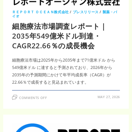
米
ド
ル
ＲＥＰＯＲＴ ＯＣＥＡＮ株式会社
/
プレスリリース
/
製薬・バ
規
イオ
模
へ・
細胞療法市場調査レポート｜
CAGR25.86％
の
2035年549億米ドル到達・
革
新
的
CAGR22.66％の成長機会
医
療
成
長
細胞療法市場は2025年から2035年まで71億米ドル から
549億米ドル に達すると予測されており、2026年から
2035年の予測期間にかけて年平均成長率（CAGR）が
22.66％で成長すると見込まれています。
ON
MAY 27, 2026
COMMENTS OFF
細
胞
療
法
市
場
調
査
レ