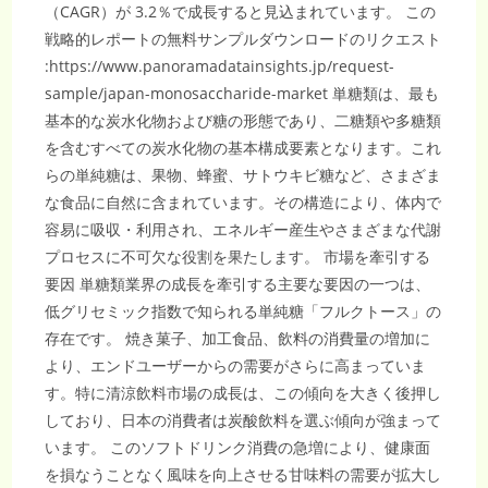
（CAGR）が 3.2％で成長すると見込まれています。 この
戦略的レポートの無料サンプルダウンロードのリクエスト
:https://www.panoramadatainsights.jp/request-
sample/japan-monosaccharide-market 単糖類は、最も
基本的な炭水化物および糖の形態であり、二糖類や多糖類
を含むすべての炭水化物の基本構成要素となります。これ
らの単純糖は、果物、蜂蜜、サトウキビ糖など、さまざま
な食品に自然に含まれています。その構造により、体内で
容易に吸収・利用され、エネルギー産生やさまざまな代謝
プロセスに不可欠な役割を果たします。 市場を牽引する
要因 単糖類業界の成長を牽引する主要な要因の一つは、
低グリセミック指数で知られる単純糖「フルクトース」の
存在です。 焼き菓子、加工食品、飲料の消費量の増加に
より、エンドユーザーからの需要がさらに高まっていま
す。特に清涼飲料市場の成長は、この傾向を大きく後押し
しており、日本の消費者は炭酸飲料を選ぶ傾向が強まって
います。 このソフトドリンク消費の急増により、健康面
を損なうことなく風味を向上させる甘味料の需要が拡大し