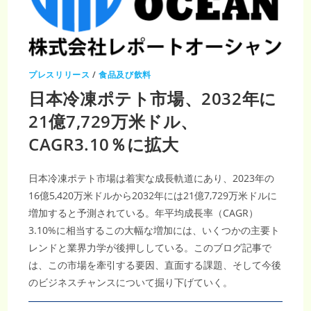
億
1500
万
米
ド
ル
に
達
プレスリリース
/
食品及び飲料
す
る
日本冷凍ポテト市場、2032年に
｜
3.2%
の
21億7,729万米ドル、
CAGR
成
CAGR3.10％に拡大
長
予
測
日本冷凍ポテト市場は着実な成長軌道にあり、2023年の
16億5,420万米ドルから2032年には21億7,729万米ドルに
増加すると予測されている。年平均成長率（CAGR）
3.10%に相当するこの大幅な増加には、いくつかの主要ト
レンドと業界力学が後押ししている。このブログ記事で
は、この市場を牽引する要因、直面する課題、そして今後
のビジネスチャンスについて掘り下げていく。