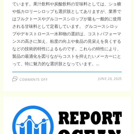
ています。果汁飲料や炭酸飲料の甘味料としては、ショ糖
や低カロリーシロップも選択肢としてありますが、業界で
はフルクトースやグルコースシロップが最も一般的に使用
される甘味料として定着しています。 グルコースシロッ
プやデキストロース一水和物の選好は、コストパフォーマ
ンスの高さに加え、粘度の向上や食品の見栄えを良くする
などの技術的特性によるものです。これらの特性により、
製品の最適化を図りながらコストを抑えたいメーカーにと
って、特に魅力的な選択肢となっています。…
ON
JUNE 24, 2025
COMMENTS OFF
日
本
の
単
糖
市
場
は
2033
年
ま
で
に
5