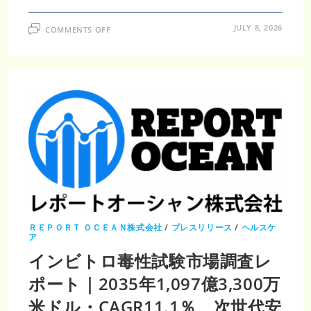
ON
JULY 8, 2026
COMMENTS OFF
体
外
毒
性
学
ア
ッ
セ
イ
市
場
調
査
レ
ポ
ー
ト
｜
2035
年
67
億
ＲＥＰＯＲＴ ＯＣＥＡＮ株式会社
/
プレスリリース
/
ヘルスケ
5000
ア
万
米
インビトロ毒性試験市場調査レ
ド
ル・
ポート｜2035年1,097億3,300万
CAGR12.5％、
創
薬
米ドル・CAGR11.1％、次世代安
評