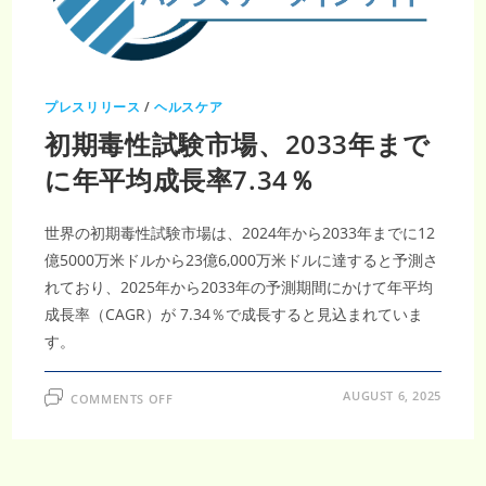
｜
2035
年
1,097
億
3,300
万
プレスリリース
/
ヘルスケア
米
ド
初期毒性試験市場、2033年まで
ル・
CAGR11.1％、
次
に年平均成長率7.34％
世
代
安
全
世界の初期毒性試験市場は、2024年から2033年までに12
性
評
億5000万米ドルから23億6,000万米ドルに達すると予測さ
価
が
れており、2025年から2033年の予測期間にかけて年平均
加
速
成長率（CAGR）が 7.34％で成長すると見込まれていま
す。
ON
AUGUST 6, 2025
COMMENTS OFF
初
期
毒
性
試
験