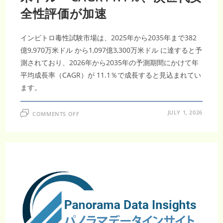
価
需
全性評価が加速
要
が
拡
大
インビトロ毒性試験市場は、2025年から2035年まで382
億9,970万米ドル から1,097億3,300万米ドル に達すると予
測されており、2026年から2035年の予測期間にかけて年
平均成長率（CAGR）が 11.1％で成長すると見込まれてい
ます。
ON
JULY 1, 2026
COMMENTS OFF
イ
ン
ビ
ト
ロ
毒
性
試
験
市
場
調
査
レ
ポ
ー
ト