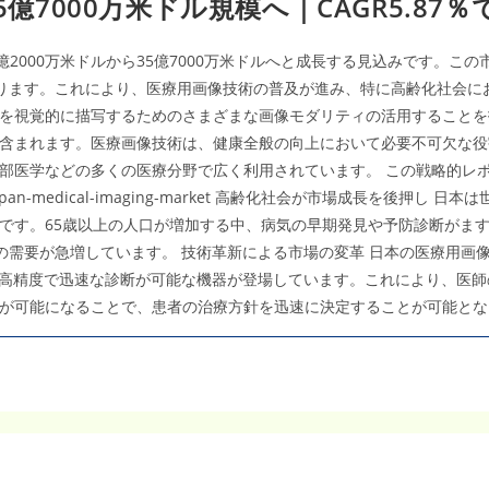
5億7000万米ドル規模へ｜CAGR5.8
診
知
断
能
技
（AI）
術
市
が
場
20億2000万米ドルから35億7000万米ドルへと成長する見込みです。
加
調
速
査
となります。これにより、医療用画像技術の普及が進み、特に高齢化社会
レ
を視覚的に描写するためのさまざまな画像モダリティの活用することを
ポ
ー
含まれます。医療画像技術は、健康全般の向上において必要不可欠な役
ト
｜
部医学などの多くの医療分野で広く利用されています。 この戦略的レポ
2035
年
est-sample/japan-medical-imaging-market 高齢化社会が市
28
億
です。65歳以上の人口が増加する中、病気の早期発見や予防診断がま
8260
万
術の需要が急増しています。 技術革新による市場の変革 日本の医療用
米
ド
り高精度で迅速な診断が可能な機器が登場しています。これにより、医
ル、
CAGR24.1％
が可能になることで、患者の治療方針を迅速に決定することが可能とな
で
急
成
長