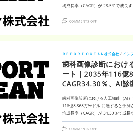
2035
年
均成長率（CAGR）が 28.5％で成
12
億
700
万
ON
COMMENTS OFF
米
乳
ド
房
ル・
画
CAGR5.8％、
像
画
診
像
断
診
に
断
お
ＲＥＰＯＲＴ ＯＣＥＡＮ株式会社
/
イン
技
け
術
る
歯科画像診断における
の
人
高
工
度
知
ート｜2035年116億
化
能
が
（AI）
CAGR34.30％、A
加
市
速
場
調
査
レ
歯科画像診断における人工知能（AI）市場
ポ
ー
116億8,868万米ドル に達すると予
ト
｜
均成長率（CAGR）が 34.30％で
2035
年
71
ON
億
COMMENTS OFF
歯
8,427