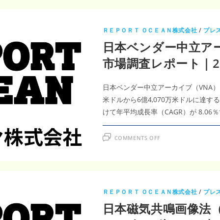
ＲＥＰＯＲＴ ＯＣＥＡＮ株式会社
/
プレ
日本ベンダー中立アー
市場調査レポート｜20
日本ベンダー中立アーカイブ（VNA）およ
米ドルから6億4,070万米ドルに達す
けて年平均成長率（CAGR）が 8.0
ON
COMMENTS OFF
日
本
ベ
ン
ダ
ー
中
立
ＲＥＰＯＲＴ ＯＣＥＡＮ株式会社
/
プレ
ア
ー
日本磁気共鳴画像法（
カ
イ
ブ