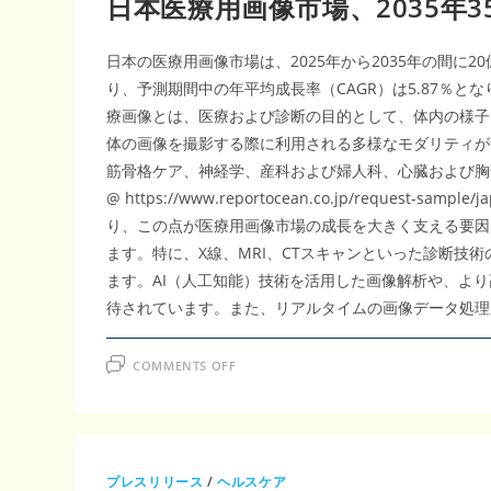
日本医療用画像市場、2035年3
日本の医療用画像市場は、2025年から2035年の間に
り、予測期間中の年平均成長率（CAGR）は5.87％
療画像とは、医療および診断の目的として、体内の様子
体の画像を撮影する際に利用される多様なモダリティが
筋骨格ケア、神経学、産科および婦人科、心臓および胸
@ https://www.reportocean.co.jp/requ
り、この点が医療用画像市場の成長を大きく支える要因
ます。特に、X線、MRI、CTスキャンといった診断技
ます。AI（人工知能）技術を活用した画像解析や、よ
待されています。また、リアルタイムの画像データ処理
ON
COMMENTS OFF
日
本
医
療
用
画
像
市
プレスリリース
/
ヘルスケア
場、