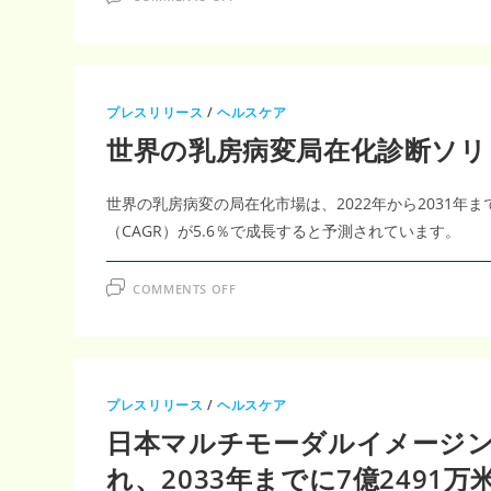
世
界
の
医
用
画
像
ワ
プレスリリース
/
ヘルスケア
ー
ク
世界の乳房病変局在化診断ソリュ
ス
テ
ー
シ
世界の乳房病変の局在化市場は、2022年から2031年ま
ョ
ン
（CAGR）が5.6％で成長すると予測されています。
市
場
に
潜
ON
COMMENTS OFF
む
世
課
界
題：
の
デ
乳
ー
房
タ
病
セ
変
キ
局
ュ
プレスリリース
/
ヘルスケア
在
リ
化
テ
日本マルチモーダルイメージ
診
ィ
断
と
ソ
れ、2033年までに7億2491
運
リ
用