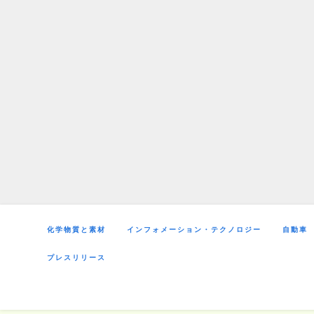
Skip
to
content
化学物質と素材
インフォメーション・テクノロジー
自動車
プレスリリース