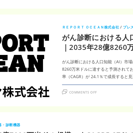
科
万
画
米
像
ド
診
ル・
断
CAGR28.5％
に
お
ＲＥＰＯＲＴ ＯＣＥＡＮ株式会社
/
プレ
け
る
がん診断における人口
人
工
知
｜2035年28億826
能
（AI）
市
場
がん診断における人口知能（AI）市場は、
調
査
8260万米ドルに達すると予測されてお
レ
ポ
率（CAGR）が 24.1％で成長する
ー
ト
｜
2035
ON
COMMENTS OFF
年
が
116
ん
億
診
8,868
断
万
に
米
お
ド
け
ル・
る
器・診断機器
CAGR34.30％、
人
AI
口