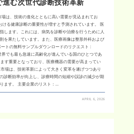
7％で進む次世代診断技術革新
この市場は、技術の進化とともに高い需要が見込まれてお
における健康診断の重要性が増すと予測されています。 医
指します。これには、病気を診断や治療を行うために人
割を果たしています。また、医療画像は整形外科および
ートの無料サンプルダウンロードのリクエスト :
場成長を後押し 日本は世界でも最も急速に高齢化が進んでいる国のひとつであ
すます重要となっており、医療機器の需要が高まってい
画像市場は、技術革新によって大きく変革を遂げつつあり
師の診断効率が向上し、診療時間の短縮や誤診の減少が期
ります。 主要企業のリスト：…
APRIL 6, 2026