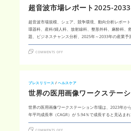
2035
超音波市場レポート2025-2033：
年
35
億
7000
超音波市場規模、シェア、競争環境、動向分析レポート
万
米
環器科、産科/婦人科、放射線科、整形外科、麻酔科、
ド
ル
題、ビジネスチャンス分析、2025年～2033年の産業予
規
模
へ
｜
ON
COMMENTS OFF
CAGR5.87％
超
で
音
進
波
む
市
次
場
世
レ
代
ポ
診
ー
プレスリリース
/
ヘルスケア
断
ト
技
2025-
世界の医用画像ワークステー
術
2033：
革
CAGR7.26％
新
世界の医用画像ワークステーション市場は、2023年から2
年平均成長率（CAGR）が 5.94％で成長すると見込ま
ON
COMMENTS OFF