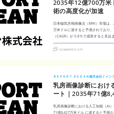
2035年12億700万
（VNA）
お
術の高度化が加速
よ
び
PACS
市
場
日本磁気共鳴画像法（MRI）市場は、202
調
査
万米ドルに達すると予測されており、2
レ
ポ
（CAGR）が 5.8％で成長すると見
ー
ト
｜
ON
2035
COMMENTS OFF
日
年
本
6
磁
億
気
4,070
共
万
鳴
米
画
像
ＲＥＰＯＲＴ ＯＣＥＡＮ株式会社
/
イン
法
（MRI）
乳房画像診断における
市
場
調
ート｜2035年71億8,
査
レ
ポ
ー
乳房画像診断における人工知能（AI）市場
ト
｜
71億8,427万米ドル に達すると予測