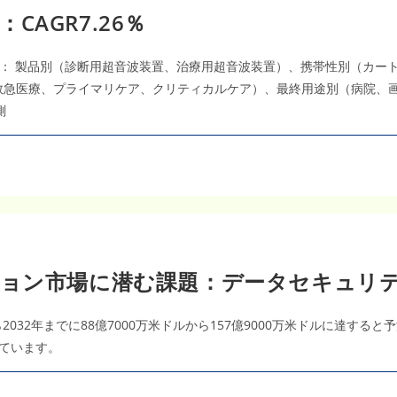
CAGR7.26％
： 製品別（診断用超音波装置、治療用超音波装置）、携帯性別（カート
救急医療、プライマリケア、クリティカルケア）、最終用途別（病院、画
測
ション市場に潜む課題：データセキュリ
032年までに88億7000万米ドルから157億9000万米ドルに達すると
れています。