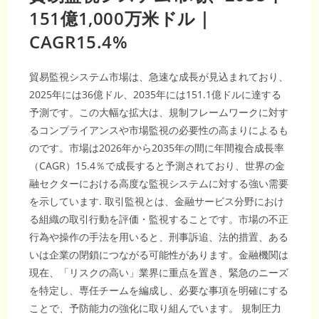
機
151億1,000万米ドル｜
会：
2035
年
CAGR15.4%
9,386
億
米
ド
貿易監視システム市場は、急速な成長が見込まれており、
ル、
CAGR29%
2025年には36億ドル、2035年には151.1億ドルに達する
予測です。この大幅な拡大は、規制フレームワークに対す
るコンプライアンスや市場監視の必要性の高まりによるも
のです。市場は2026年から2035年の間に年間複合成長率
（CAGR）15.4％で成長すると予測されており、世界の金
融セクターにおける高度な監視システムに対する強い需要
を示しています. 取引監視とは、金融サービス分野におけ
る組織の取引行動を評価・監視することです。市場の不正
行為や操作の手法を用いると、刑事訴追、法的措置、ある
いは企業の閉鎖につながる可能性があります。金融機関は
現在、「リスクの高い」業界に重点を置き、緊急のニーズ
を特定し、専任チームを編成し、必要な事項を明確にする
ことで、予防能力の強化に取り組んでいます。 規制圧力