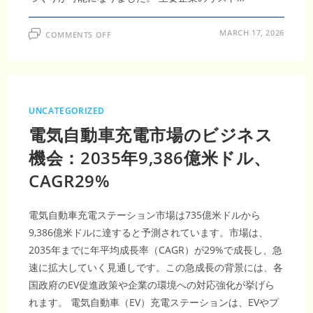
ON
MARCH 17, 2026
COMMENTS OFF
カ
ー
ペ
ッ
ト
市
場
2035
UNCATEGORIZED
年
1,206
電気自動車充電市場のビジネス
億
米
ド
機会：2035年9,386億米ドル、
ル
規
CAGR29%
模
CAGR4.35%
で
持
続
電気自動車充電ステーション市場は735億米ドルから
可
能
9,386億米ドルに達すると予測されています。市場は、
素
2035年までに年平均成長率（CAGR）が29%で成長し、急
材
が
速に拡大していく見通しです。この急成長の背景には、各
鍵
国政府のEV促進政策や企業の環境への対応強化が挙げら
れます。 電気自動車（EV）充電ステーションは、EVやプ