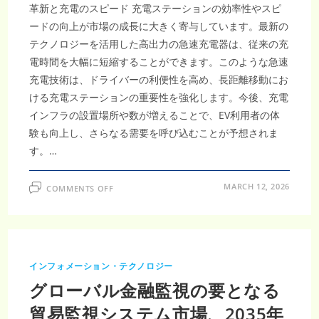
革新と充電のスピード 充電ステーションの効率性やスピ
ードの向上が市場の成長に大きく寄与しています。最新の
テクノロジーを活用した高出力の急速充電器は、従来の充
電時間を大幅に短縮することができます。このような急速
充電技術は、ドライバーの利便性を高め、長距離移動にお
ける充電ステーションの重要性を強化します。今後、充電
インフラの設置場所や数が増えることで、EV利用者の体
験も向上し、さらなる需要を呼び込むことが予想されま
す。…
ON
MARCH 12, 2026
COMMENTS OFF
電
気
自
動
車
充
電
市
インフォメーション・テクノロジー
場
の
グローバル金融監視の要となる
ビ
ジ
ネ
貿易監視システム市場、2035年
ス