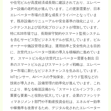
や住宅ビルが高度経済成長期に建設されており、エレベー
ター設備の老朽化が進んでいます。この更新需要が、日本
エレベーター市場の主要な成長ドライバーとなっていま
す。既存設備のリニューアルや安全基準の強化により、メ
ンテナンスおよび近代化プロジェクトが増加しています。
特にB2B市場では、長期保守契約やスマート監視システム
を含むサービス型ビジネスモデルが拡大しています。ビル
オーナーや施設管理企業は、運用効率と安全性向上を目的
に、次世代エレベーター技術の導入を積極的に進めていま
す。 スマートビル化が次世代エレベーター需要を創出 日
本のスマートビルおよびスマートシティ戦略は、エレベー
ター市場に新たなビジネスチャンスを生み出しています。
IoTセンサー、AIベースの予知保全、クラウド監視などの
技術が導入され、設備管理の効率化が進んでいます。これ
により、単なる輸送設備から「スマートビルインフラ」の
重要な要素へと役割が拡大しています。企業のファシリテ
ィマネジメント部門や不動産投資会社は、エネルギー効率
や稼働率を改善するため、デジタル化されたエレベーター