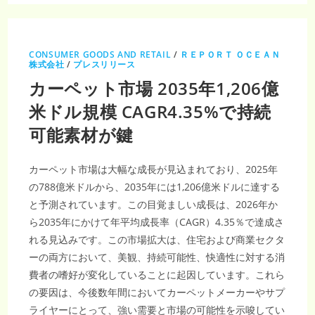
プ
ル
ネ
ガ
テ
ィ
CONSUMER GOODS AND RETAIL
/
ＲＥＰＯＲＴ ＯＣＥＡＮ
ブ
株式会社
/
プレスリリース
乳
が
カーペット市場 2035年1,206億
ん
治
療
米ドル規模 CAGR4.35%で持続
市
場、
可能素材が鍵
2035
年
9
億
8,580
カーペット市場は大幅な成長が見込まれており、2025年
万
米
の788億米ドルから、2035年には1,206億米ドルに達する
ド
ル
と予測されています。この目覚ましい成長は、2026年か
規
ら2035年にかけて年平均成長率（CAGR）4.35％で達成さ
模
へ
れる見込みです。この市場拡大は、住宅および商業セクタ
｜
CAGR3.7%
ーの両方において、美観、持続可能性、快適性に対する消
の
投
費者の嗜好が変化していることに起因しています。これら
資
機
の要因は、今後数年間においてカーペットメーカーやサプ
会
拡
ライヤーにとって、強い需要と市場の可能性を示唆してい
大