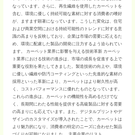
なっています。さらに、再生繊維を使用したカーペットを
含む、環境に優しく持続可能な素材に対する消費者の嗜好
が、ますます顕著になっています。こうした変化は、住宅
および商業空間における持続可能性のトレンドに対する意
識の高まりを反映しており、企業は市場の需要に応えるた
め、環境に配慮した製品の開発に注力するよう迫られてい
ます。 カーペット業界に影響を与える技術革新 カーペッ
ト業界における技術の進歩は、市場の成長を促進する上で
重要な役割を果たしてきました。製造技術の向上や、環境
に優しい繊維や防汚コーティングといった先進的な素材の
採用といった革新により、カーペットはより耐久性が高
く、コストパフォーマンスに優れたものとなっています。
これらの進歩は、カーペットの機能性を高めるだけでな
く、長期間にわたる性能を提供する高級製品に対する需要
の高まりにも応えています。また、デジタルプリントやデ
ザインのカスタマイズが導入されたことで、カーペットは
より魅力的になり、消費者の特定のニーズに合わせた製品
づくりが可能になりました。 主要企業のリスト…