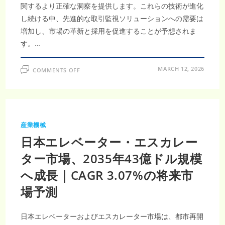
関するより正確な洞察を提供します。これらの技術が進化
し続ける中、先進的な取引監視ソリューションへの需要は
増加し、市場の革新と採用を促進することが予想されま
す。…
ON
MARCH 12, 2026
COMMENTS OFF
グ
ロ
ー
バ
ル
金
融
監
産業機械
視
の
日本エレベーター・エスカレー
要
と
な
ター市場、2035年43億ドル規模
る
貿
へ成長｜CAGR 3.07%の将来市
易
監
視
場予測
シ
ス
テ
ム
日本エレベーターおよびエスカレーター市場は、都市再開
市
場、