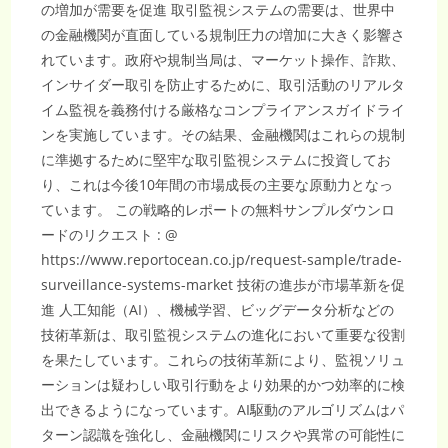
の増加が需要を促進 取引監視システムの需要は、世界中
の金融機関が直面している規制圧力の増加に大きく影響さ
れています。政府や規制当局は、マーケット操作、詐欺、
インサイダー取引を防止するために、取引活動のリアルタ
イム監視を義務付ける厳格なコンプライアンスガイドライ
ンを実施しています。その結果、金融機関はこれらの規制
に準拠するために堅牢な取引監視システムに投資してお
り、これは今後10年間の市場成長の主要な原動力となっ
ています。 この戦略的レポートの無料サンプルダウンロ
ードのリクエスト : @
https://www.reportocean.co.jp/request-sample/trade-
surveillance-systems-market 技術の進歩が市場革新を促
進 人工知能（AI）、機械学習、ビッグデータ分析などの
技術革新は、取引監視システムの進化において重要な役割
を果たしています。これらの技術革新により、監視ソリュ
ーションは疑わしい取引行動をより効果的かつ効率的に検
出できるようになっています。AI駆動のアルゴリズムはパ
ターン認識を強化し、金融機関にリスクや異常の可能性に