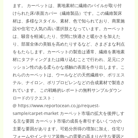
ます。 カーペットは、裏地素材に繊維のパイルが取り付
けられた床/表面カバー（繊維製品）です。この繊維製床
材は、多様なスタイル、素材、色で知られており、商業施
設や住宅で人気の高い選択肢となっています。カーペット
は、騒音を軽減したり、空間に快適さと暖かさを加えた
り、部屋全体の美観を高めたりするなど、さまざまな利点
をもたらします。カーペットの製造は通常、繊維を裏地素
材にタフティングまたは織り込むことで行われ、足元にク
ッション性のある柔らかな感触の表面を作り出します。こ
れらのカーペットは、ウールなどの天然繊維や、ポリエス
テル、ナイロン、ポリプロピレンなどの合成素材で製造さ
れています。 この戦略的レポートの無料サンプルダウン
ロードのリクエスト :
@ https://www.reportocean.co.jp/request-
sample/carpet-market カーペット市場の拡大を後押しす
る主な要因 カーペット市場の成長を牽引するいくつかの
主要な要因があります。可処分所得の増加に加え、住宅リ
フォームやインテリア装飾への需要の高まりが主な要因と