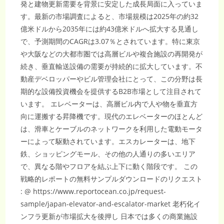
発と建物更新需要を背景に安定した成長局面に入っていま
2035
年
す。最新の市場調査によると、市場規模は2025年の約32
151
億
億米ドルから2035年には約43億米ドルへ拡大する見通し
1,000
万
で、予測期間のCAGRは3.07％とされています。特に東京
米
ド
や大阪などの大都市圏では高層ビルや複合施設の再開発が
ル
｜
続き、垂直輸送設備の需要が持続的に拡大しています。不
CAGR15.4%
動産デベロッパーやビル管理会社にとって、この分野は長
期的な設備投資機会を提供するB2B市場として注目されて
います。 エレベーターは、高層ビル内で人や物を垂直方
向に運搬する昇降機です。現代のエレベーターのほとんど
は、滑車とケーブルのネットワークを利用した電動モータ
ーによって駆動されています。エスカレーターは、地下
鉄、ショッピングモール、その他の人通りの多いエリア
で、異なる階やフロアを結ぶ上下に動く階段です。 この
戦略的レポートの無料サンプルダウンロードのリクエスト
: @ https://www.reportocean.co.jp/request-
sample/japan-elevator-and-escalator-market 老朽化イ
ンフラ更新が市場拡大を後押し 日本では多くの商業施設