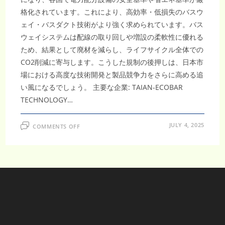
格化されています。これにより、高効率・低損失のバスウ
ェイ・バスダクト技術がより強く求められています。バス
ウェイシステムは配線の取り回しや増設の柔軟性に優れる
ため、結果として廃材を減らし、ライフサイクル全体での
CO2削減に寄与します。こうした規制の後押しは、日本市
場における高度な技術開発と製品競争力をさらに高める追
い風になるでしょう。 主要な企業: TAIAN-ECOBAR
TECHNOLOGY…
ON
JULY 4, 2025
COMMENTS OFF
2032
年
に
216
億
米
ド
ル
規
模
へ
成
長
す
る