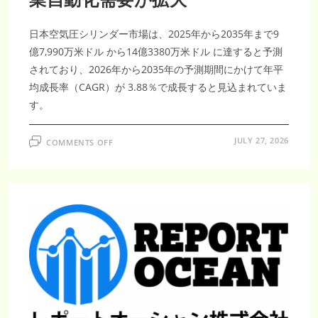
度
化
が
加
日本空気圧シリンダー市場は、2025年から2035年まで9
速
億7,990万米ドル から14億3380万米ドル に達すると予測
されており、2026年から2035年の予測期間にかけて年平
均成長率（CAGR）が 3.88％で成長すると見込まれていま
す。
ON
JULY 27, 2026
COMMENTS OFF
日
本
空
気
圧
シ
リ
ン
ダ
ー
市
場
調
査
レ
ポ
ー
ト
｜