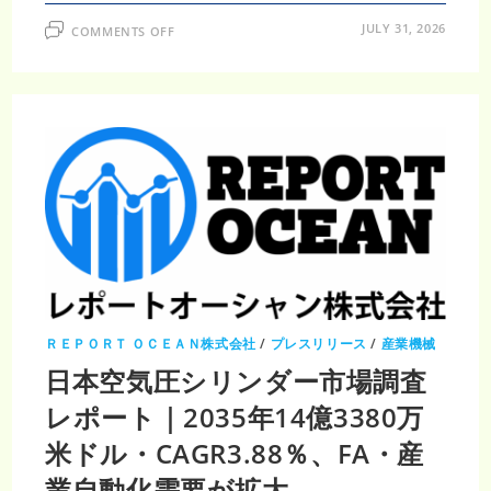
ON
JULY 31, 2026
COMMENTS OFF
日
本
製
鉄
設
備
市
場
調
査
レ
ポ
ー
ト
｜
2035
年
141
億
4,730
万
米
ＲＥＰＯＲＴ ＯＣＥＡＮ株式会社
/
プレスリリース
/
産業機械
ド
ル・
日本空気圧シリンダー市場調査
CAGR5.04％、
製
レポート｜2035年14億3380万
鉄
所
の
米ドル・CAGR3.88％、FA・産
設
備
業自動化需要が拡大
高