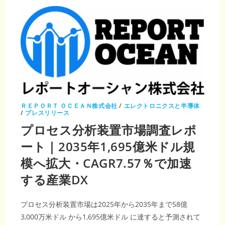
ー
市
場
調
査
レ
ポ
ー
ト：
2035
年
に
17
億
7,000
万
ＲＥＰＯＲＴ ＯＣＥＡＮ株式会社
/
エレクトロニクスと半導体
米
/
プレスリリース
ド
ル
プロセス分析装置市場調査レポ
規
模
ート｜2035年1,695億米ドル規
へ、
CAGR
3.55%
模へ拡大・CAGR7.57％で加速
で
安
定
する産業DX
成
長
プロセス分析装置市場は2025年から2035年まで58億
3,000万米ドル から1,695億米ドル に達すると予測されて