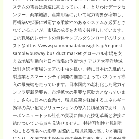
ステムの需要は急速に高まっています。とりわけデータセ
ンター、商業施設、産業用途において電力需要が増加し、
再構築や拡張に対応する柔軟性のあるシステムが必要とさ
れていることが、市場の成長を力強く後押ししています。
この戦略的レポートの無料サンプルダウンロードのリクエ
スト@https://www.panoramadatainsights.jp/request-
sample/busway-bus-duct-market グローバル市場を支
える地域別動向と日本市場の位置づけ アジア太平洋地域
は引き続き市場シェアの中核を担い、特に日本は先進的な
製造業とスマートシティ開発の推進によってバスウェイ導
入の最先端を走っています。日本国内の老朽化した電力イ
ンフラ更新需要も、市場拡大の重要な原動力となっていま
す。さらに日本の企業は、環境負荷を軽減するエネルギー
効率の高い配電ソリューションの導入に積極的であり、カ
ーボンニュートラル社会の実現に向けた技術革新と密接に
結びついている点も見逃せません。 持続可能性と規制強
化による市場への影響 国際的に環境意識の高まりが顕著
になり、各国で電力配分設備の安全基準や省エネ基準が厳