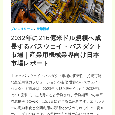
大・
CAGR7.57％
で
加
速
す
る
産
プレスリリース
/
産業機械
業
DX
2032年に216億米ドル規模へ成
長するバスウェイ・バスダクト
市場｜産業用機械業界向け日本
市場レポート
世界のバスウェイ・バスダクト市場の将来性：持続可能
な産業用電力ソリューションの進化 世界のバスウェイ・
バスダクト市場は、2023年の134億米ドルから2032年に
は216億米ドルに成長すると予測され、予測期間中の年平
均成長率（CAGR）は5.5％に達する見込みです。エネルギ
ーの高効率化と空間利用の最適化が求められる中で、従来
のケーブル配線に代わる柔軟で安全性の高いバスウェイシ