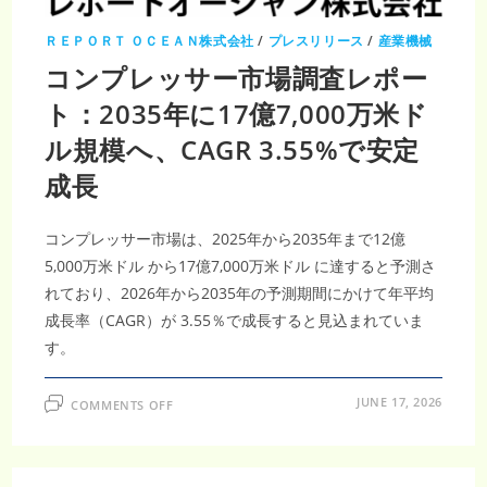
2035
年
14
ＲＥＰＯＲＴ ＯＣＥＡＮ株式会社
/
プレスリリース
/
産業機械
億
3380
コンプレッサー市場調査レポー
万
米
ト：2035年に17億7,000万米ド
ド
ル・
CAGR3.88％、
ル規模へ、CAGR 3.55%で安定
FA・
産
成長
業
自
動
化
需
コンプレッサー市場は、2025年から2035年まで12億
要
が
5,000万米ドル から17億7,000万米ドル に達すると予測さ
拡
大
れており、2026年から2035年の予測期間にかけて年平均
成長率（CAGR）が 3.55％で成長すると見込まれていま
す。
ON
JUNE 17, 2026
COMMENTS OFF
コ
ン
プ
レ
ッ
サ