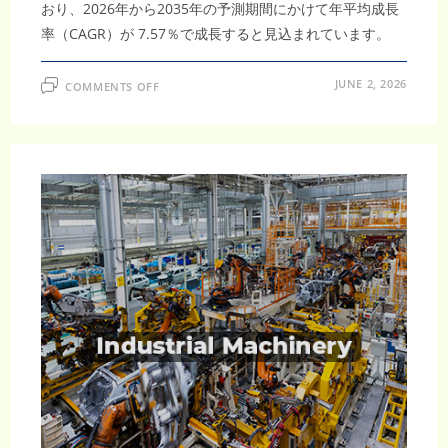
おり、2026年から2035年の予測期間にかけて年平均成長
率（CAGR）が 7.57％で成長すると見込まれています。
ON
JUNE 2, 2026
COMMENTS OFF
プ
ロ
セ
ス
分
析
装
置
市
場
調
査
レ
ポ
ー
ト
｜
2035
年
1,695
億
米
ド
ル
規
模
へ
拡