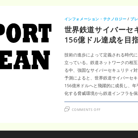
インフォメーション・テクノロジー
/
プ
世界鉄道サイバーセキ
156億ドル達成を目
技術の進歩によって定義される時代に
立っている。鉄道ネットワークの相互
る中、強固なサイバーセキュリティ対
予測によると、世界鉄道サイバーセキュ
156億米ドルへと飛躍的に成長し、年
化する脅威環境から鉄道インフラを保
ON
COMMENTS OFF
世
界
鉄
道
サ
イ
バ